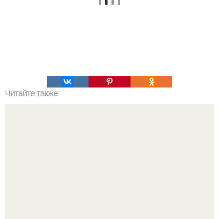
Читайте также
Что было 5000 лет назад. 5000 лет назад кто-то сделал
эти 1200 тонные блоки ….