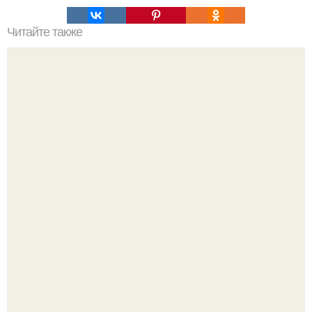
Читайте также
Кикуми Тоторо. Жертва маньяка кикуми тоторо или
номер 72.
Вихревые микро - ГЭС на реке с малым перепадом