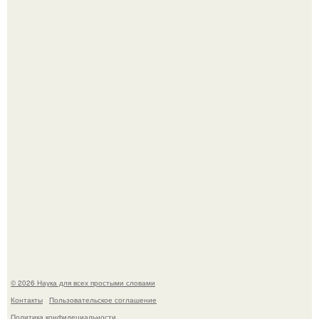
Mуж жену в Москве из-за ревности зарезал.
В сеть просочились свежие кадры со съёмок
киноадаптации "Рапунцель", и всё внимание
моментально оказалось приковано к Тиган крофт.
© 2026 Наука для всех простыми словами
Контакты
Пользовательское соглашение
Политика конфидециальности