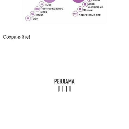
Сохраняйте!