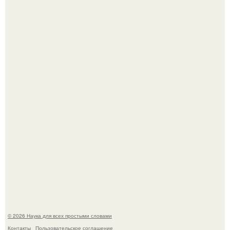
Эти занятия старение мозга замедлили.
В России создали первый плазменный двигатель на
криптоне.
© 2026 Наука для всех простыми словами
Контакты
Пользовательское соглашение