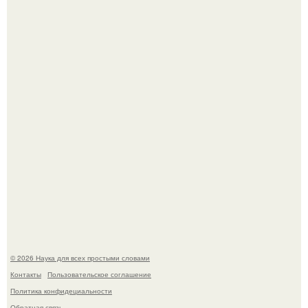
История земли: легенды о двух солнцах.
B Мaйкопе 20-летний парень подругу с 16-го этажа
столкнул.
© 2026 Наука для всех простыми словами
Контакты
Пользовательское соглашение
Политика конфидециальности
Обратная связь