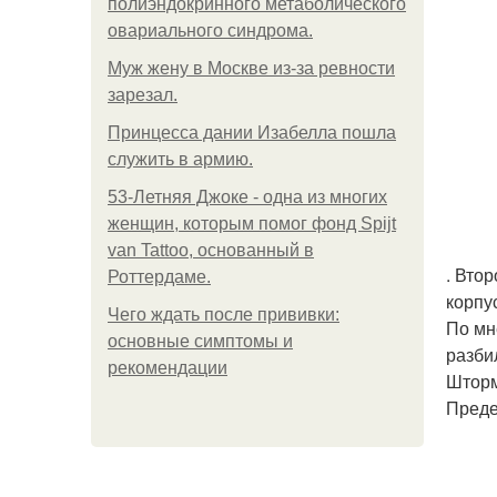
полиэндокринного метаболического
овариального синдрома.
Mуж жену в Москве из-за ревности
зарезал.
Принцесса дании Изабелла пошла
служить в армию.
53-Летняя Джоке - одна из многих
женщин, которым помог фонд Spijt
van Tattoo, основанный в
. Вто
Роттердаме.
корпу
Чего ждать после прививки:
По мн
основные симптомы и
разби
рекомендации
Шторм
Преде