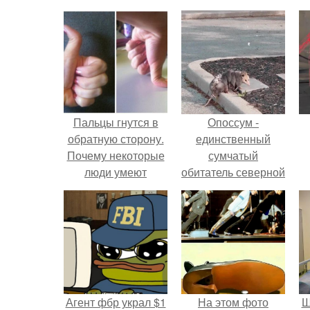
Пальцы гнутся в
Опоссум -
обратную сторону.
единственный
Почему некоторые
сумчатый
люди умеют
обитатель северной
выгибать палец в
америки.
обратную сторону?
Агент фбр украл $1
На этом фото
Ш