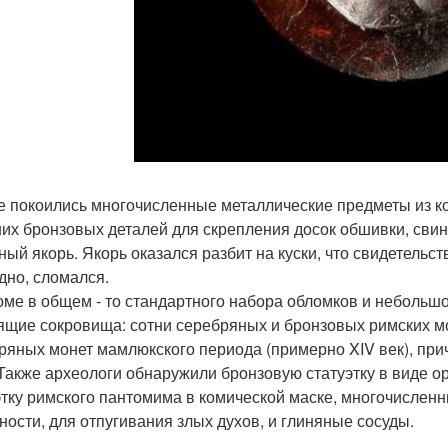
е покоились многочисленные металлические предметы из к
их бронзовых деталей для скрепления досок обшивки, свин
ный якорь. Якорь оказался разбит на куски, что свидетельст
дно, сломался.
оме в общем - то стандартного набора обломков и небольшог
ящие сокровища: сотни серебряных и бронзовых римских мон
ряных монет мамлюкского периода (примерно XIV век), прич
 Также археологи обнаружили бронзовую статуэтку в виде 
этку римского пантомима в комической маске, многочислен
тности, для отпугивания злых духов, и глиняные сосуды.