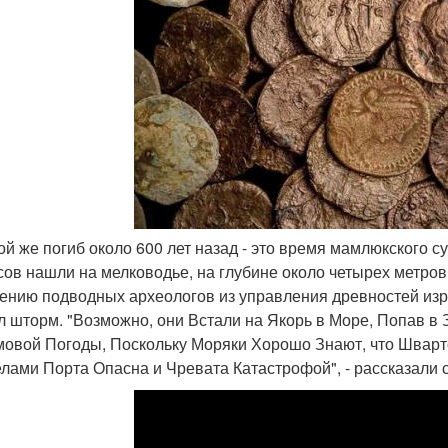
рой же погиб около 600 лет назад - это время мамлюкского с
сов нашли на мелководье, на глубине около четырех метров
ению подводных археологов из управления древностей изра
л шторм. "Возможно, они Встали на Якорь в Море, Попав в
овой Погоды, Поскольку Моряки Хорошо Знают, что Шварт
лами Порта Опасна и Чревата Катастрофой", - рассказали 