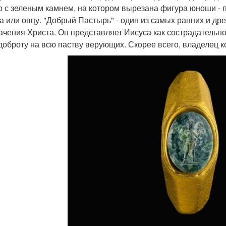
о с зеленым камнем, на котором вырезана фигура юноши - па
а или овцу. "Добрый Пастырь" - один из самых ранних и др
ачения Христа. Он представляет Иисуса как сострадательн
доброту на всю паству верующих. Скорее всего, владелец ко