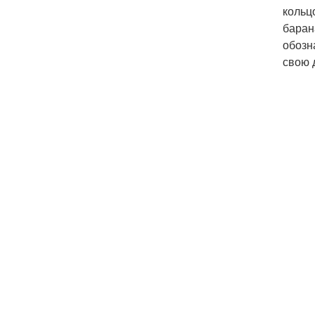
кольц
баран
обозн
свою 