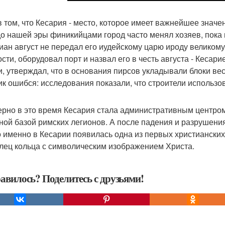
в том, что Кесария - место, которое имеет важнейшее значен
до нашей эры финикийцами город часто менял хозяев, пока
иан август не передал его иудейскому царю ироду великому.
ости, оборудовал порт и назвал его в честь августа - Кеса
и, утверждал, что в основания пирсов укладывали блоки ве
ик ошибся: исследования показали, что строители использов
рно в это время Кесария стала административным центром 
ной базой римских легионов. А после падения и разрушени
то именно в Кесарии появилась одна из первых христианских
лец кольца с символическим изображением Христа.
авилось? Поделитесь с друзьями!