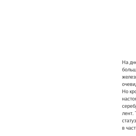
На дн
больш
желез
очеви
Но кр
насто
сереб
лент.
стату
в час