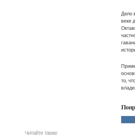
Дело 
веке 
Октав
частн
гаван
истор
Приме
основ
то, ч
владе
Понр
Читайте также