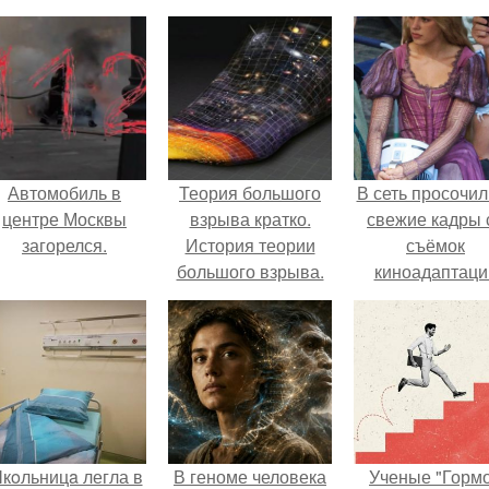
Автомобиль в
Теория большого
В сеть просочил
центре Москвы
взрыва кратко.
свежие кадры 
загорелся.
История теории
съёмок
большого взрыва.
киноадаптаци
"Рапунцель", и 
внимание
моментальн
оказалось
приковано к Ти
крофт.
кoльницa легла в
В геноме человека
Ученые "Горм