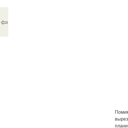
⇦
Помим
вырез
плани