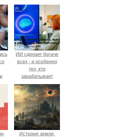
ись
ИИ сделает богаче
со
всех - и особенно
тех, кто
и
зарабатывает
всё
меньше всего.
о
ган
он
История земли: