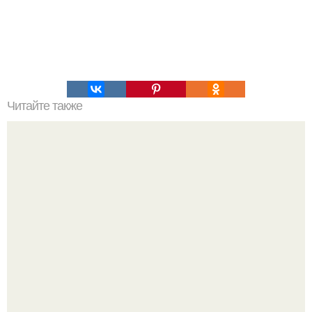
Читайте также
Это невероятное фото было сделано в чернобыле 24
апреля 1997 года.