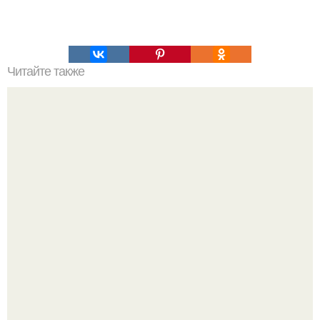
Читайте также
Человеческая агрессивность глубокие эволюционные
корни имеет.