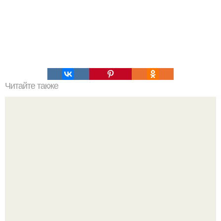
Читайте также
Интересные истории из жизни российского императора -
Александр III.