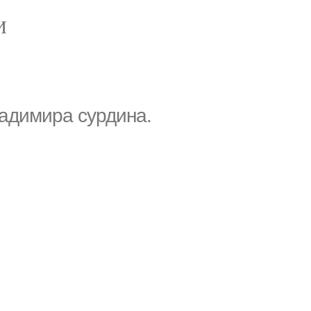
И
адимира сурдина.