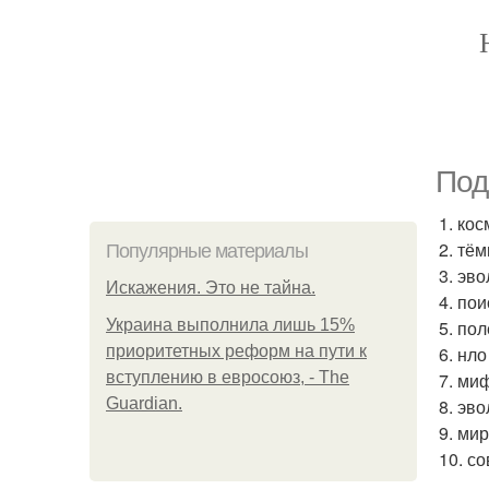
Под
1. ко
2. тё
Популярные материалы
3. эв
Искажения. Это не тайна.
4. пои
Украина выполнила лишь 15%
5. пол
приоритетных реформ на пути к
6. нло
вступлению в евросоюз, - The
7. ми
Guardian.
8. эво
9. мир
10. с