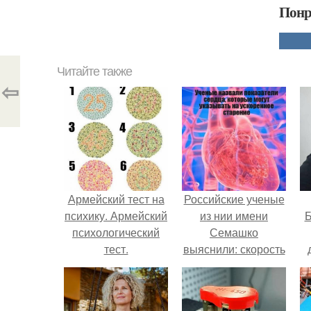
Понр
Читайте также
⇦
Армейский тест на
Российские ученые
психику. Армейский
из нии имени
Б
психологический
Семашко
тест.
выяснили: скорость
старения напрямую
к
зависит от
е
состояния сосудов