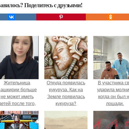
авилось? Поделитесь с друзьями!
Жительница
Откуда появилась
В участника с
ашкирии больше
кукуруза. Как на
ударила молни
не может иметь
Земле появилась
когда он был 
детей после того,
кукуруза?
лошади.
ак медики сделали
й аборт на шестом
месяце