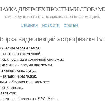
НАУКА ДЛЯ ВСЕХ ПРОСТЫМИ СЛОВАМ
самый лучший сайт c познавательной информацией.
главная
новости
статьи
борка видеолекций астрофизика Вл
смические угрозы земле;.
мная сторона вселенной;.
олюция солнца и солнечной системы;.
ски жизни и разума вне земли;.
ёт человека на луну;.
 - загадки и разгадки;.
фы и заблуждения о космосе;.
люция звёзд;.
 галактик;.
овременный телескоп. SPC_Video.