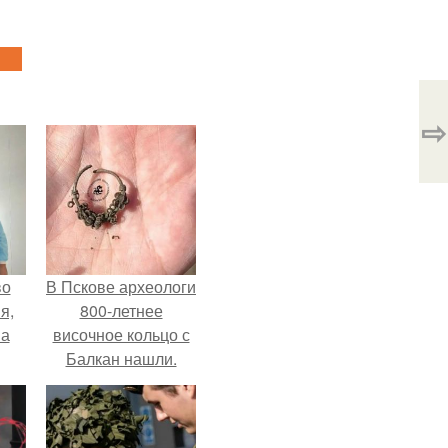
⇨
во
В Пскове археологи
я,
800-летнее
на
височное кольцо с
Балкан нашли.