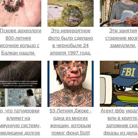
 Пскове археологи
Это невероятное
Эти занятия
800-летнее
фото было сделано
старение моз
исочное кольцо с
в чернобыле 24
замедлили.
Балкан нашли.
апреля 1997 года.
о, что татуировки
53-Летняя Джоке -
Агент фбр украл
влияют на
одна из многих
млн в крипте
ммунную систему,
женщин, которым
запомнив сид 
 медицине долгое
помог фонд Spijt
фразы из дела,