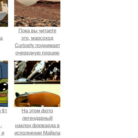
Пока вы читаете
га
это, марсоход
Curiosity поднимает
очередную порцию
красной пыли. 6.
 $1
На этом фото
,
легендарный
-
наклон форварда в
 и
исполнении Майкла