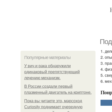
Под
1. дел
2. оп
Популярные материалы
3. пр
У вич и рака обнаружили
4. фи
одинаковый препятствующий
5. св
лечению механизм.
6. ме
В России создали первый
Понр
плазменный двигатель на криптоне.
Пока вы читаете это, марсоход
Curiosity поднимает очередную