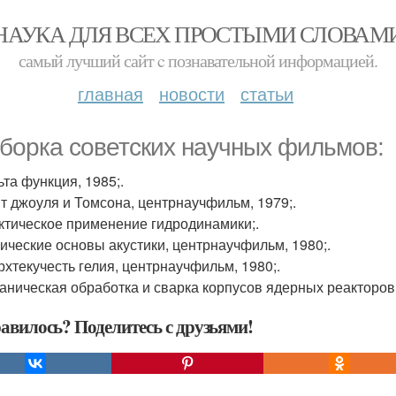
НАУКА ДЛЯ ВСЕХ ПРОСТЫМИ СЛОВАМ
самый лучший сайт c познавательной информацией.
главная
новости
статьи
борка советских научных фильмов:
ьта функция, 1985;.
ыт джоуля и Томсона, центрнаучфильм, 1979;.
актическое применение гидродинамики;.
зические основы акустики, центрнаучфильм, 1980;.
ерхтекучесть гелия, центрнаучфильм, 1980;.
ханическая обработка и сварка корпусов ядерных реакторов
авилось? Поделитесь с друзьями!