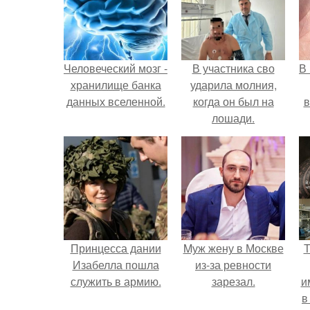
Человеческий мозг -
В участника сво
В
хранилище банка
ударила молния,
данных вселенной.
когда он был на
в
лошади.
Принцесса дании
Mуж жену в Москве
Т
Изабелла пошла
из-за ревности
служить в армию.
зарезал.
и
в