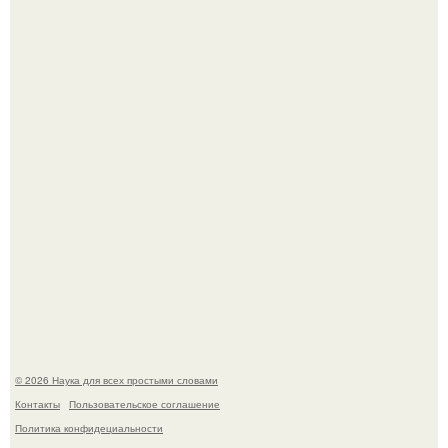
киноадаптации "Рапунцель", и всё внимание
моментально оказалось приковано к Тиган крофт.
То, что татуировки влияют на иммунную систему, в
медицине долгое время рассматривалось лишь как
гипотеза.
© 2026 Наука для всех простыми словами
Контакты
Пользовательское соглашение
Политика конфидециальности