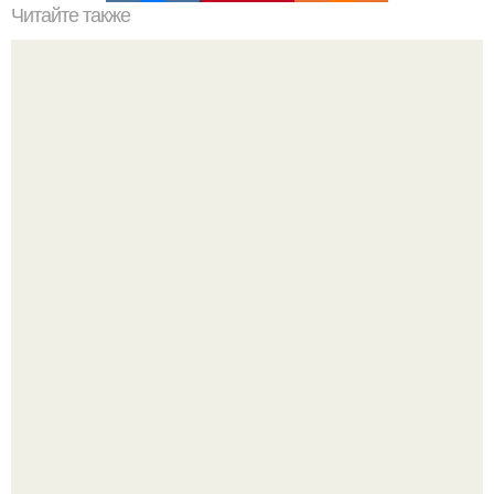
Читайте также
Самые страшные казни древнего мира (18 ).
Принцесса дании Изабелла пошла служить в армию.