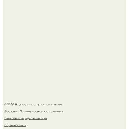
Астрофизики наконец размер крупнейшей из известных
галактик измерили.
B Мaйкопе 20-летний парень подругу с 16-го этажа
столкнул.
© 2026 Наука для всех простыми словами
Контакты
Пользовательское соглашение
Политика конфидециальности
Обратная связь