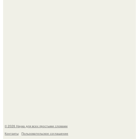
53-Летняя Джоке - одна из многих женщин, которым
помог фонд Spijt van Tattoo, основанный в Роттердаме.
Пока зрители восхищались эффектной картинкой,
создатели фильма фактически построили одну из самых
точных визуальных моделей чёрной дыры.
© 2026 Наука для всех простыми словами
Контакты
Пользовательское соглашение