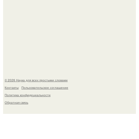
Мистические тайны кельнского собора.
© 2026 Наука для всех простыми словами
Контакты
Пользовательское соглашение
Политика конфидециальности
Обратная связь