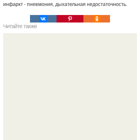
инфаркт - пневмония, дыхательная недостаточность.
Читайте также
Мифические птицы. В мифологии разных стран большое
место занимают образы птиц.