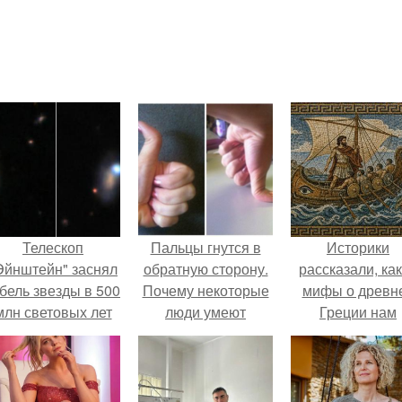
Телескоп
Пальцы гнутся в
Историки
Эйнштейн" заснял
обратную сторону.
рассказали, ка
бель звезды в 500
Почему некоторые
мифы о древн
млн световых лет
люди умеют
Греции нам
от земли.
выгибать палец в
навязало кино
обратную сторону?