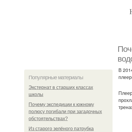
Поч
вод
В 201
плеер
Популярные материалы
Экстернат в старших классах
Плеер
школы
прохл
Почему экспедиции к южному
трена
полюсу погибали при загадочных
обстоятельствах?
Из старого зелёного патрубка