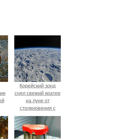
Корейский зонд
кие
снял свежий кратер
ей
на луне от
столкновения с
.
обломком Falcon 9.