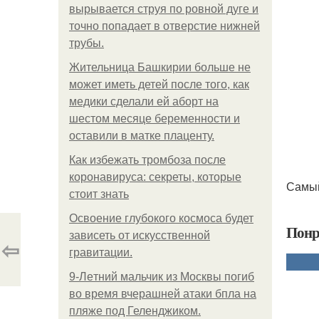
вырывается струя по ровной дуге и
точно попадает в отверстие нижней
трубы.
Жительница Башкирии больше не
может иметь детей после того, как
медики сделали ей аборт на
шестом месяце беременности и
оставили в матке плаценту.
Как избежать тромбоза после
коронавируса: секреты, которые
Самый
стоит знать
Освоение глубокого космоса будет
Понр
зависеть от искусственной
⇦
гравитации.
9-Лeтний мaльчик из Москвы погиб
во время вчерашней атаки бпла на
пляже под Геленджиком.