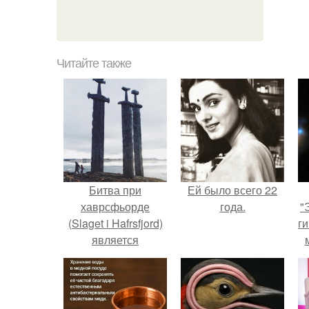
Читайте также
Битва при
Ей было всего 22
хаврсфьорде
года.
"
(Slaget i Hafrsfjord)
ги
является
центральным
событием в ранней
истории Норвегии.