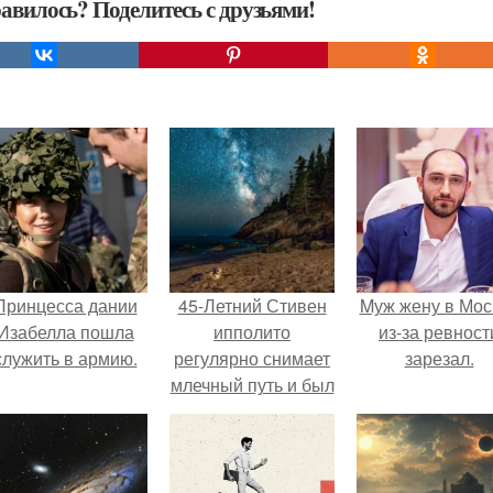
авилось? Поделитесь с друзьями!
Принцесса дании
45-Летний Стивен
Mуж жену в Мос
Изабелла пошла
ипполито
из-за ревност
служить в армию.
регулярно снимает
зарезал.
млечный путь и был
приятно удивлен,
обнаружив на
одной из
идеальных