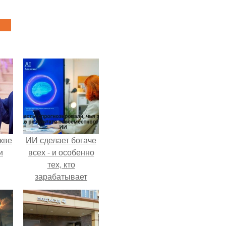
кве
ИИ сделает богаче
и
всех - и особенно
тех, кто
зарабатывает
меньше всего.