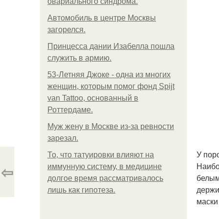
овариального синдрома.
Автомобиль в центре Москвы
загорелся.
Принцесса дании Изабелла пошла
служить в армию.
53-Летняя Джоке - одна из многих
женщин, которым помог фонд Spijt
van Tattoo, основанный в
Роттердаме.
Mуж жену в Москве из-за ревности
зарезал.
У пор
То, что татуировки влияют на
Наибо
⇦
иммунную систему, в медицине
белым
долгое время рассматривалось
держи
лишь как гипотеза.
маски