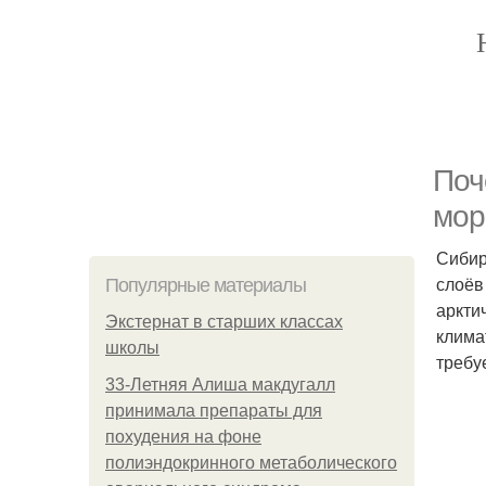
Поч
мор
Сибир
слоёв
Популярные материалы
аркти
Экстернат в старших классах
клима
школы
требу
33-Летняя Алиша макдугалл
принимала препараты для
похудения на фоне
полиэндокринного метаболического