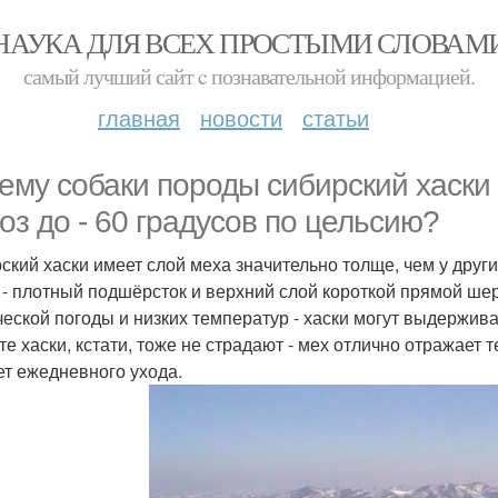
НАУКА ДЛЯ ВСЕХ ПРОСТЫМИ СЛОВАМ
самый лучший сайт c познавательной информацией.
главная
новости
статьи
ему собаки породы сибирский хаск
оз до - 60 градусов по цельсию?
ский хаски имеет слой меха значительно толще, чем у других
 - плотный подшёрсток и верхний слой короткой прямой шер
ческой погоды и низких температур - хаски могут выдержива
те хаски, кстати, тоже не страдают - мех отлично отражает 
ет ежедневного ухода.