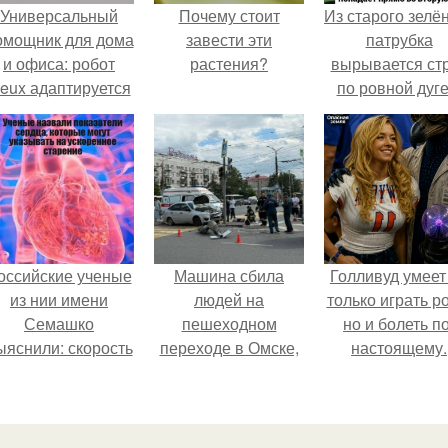
Универсальный
Почему стоит
Из старого зелё
омощник для дома
завести эти
патрубка
и офиса: робот
растения?
вырывается ст
eux адаптируется
по ровной дуге
 разным задачам.
точно попадает
отверстие ниж
трубы.
оссийские ученые
Машина сбила
Голливуд умеет
из нии имени
людей на
только играть р
Семашко
пешеходном
но и болеть по
ыяснили: скорость
переходе в Омске,
настоящему.
тарения напрямую
пострадали 8
зависит от
человек.
остояния сосудов
и работы сердца.