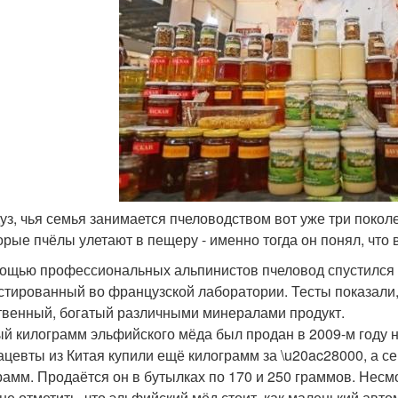
дуз, чья семья занимается пчеловодством вот уже три поколе
орые пчёлы улетают в пещеру - именно тогда он понял, что
ощью профессиональных альпинистов пчеловод спустился в 
стированный во французской лаборатории. Тесты показали, 
твенный, богатый различными минералами продукт.
й килограмм эльфийского мёда был продан в 2009-м году н
цевты из Китая купили ещё килограмм за \u20ac28000, а се
рамм. Продаётся он в бутылках по 170 и 250 граммов. Несм
 не отметить, что эльфийский мёд стоит, как маленький авто