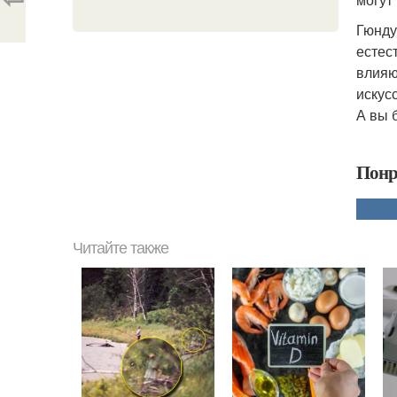
Гюнду
естес
влияю
искус
А вы 
Понр
Читайте также