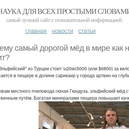
НАУКА ДЛЯ ВСЕХ ПРОСТЫМИ СЛОВАМ
самый лучший сайт c познавательной информацией.
главная
новости
статьи
ему самый дорогой мёд в мире как
ит?
Эльфийский" из Турции стоит \u20ac5000 (или $6800) за кил
ается в пещере в долине сарикаир у города артвин на глуб
овам местного пчеловода гюная Гюндуза, эльфийский мёд ст
твенным путём. Богатая минералами пещера повышает каче