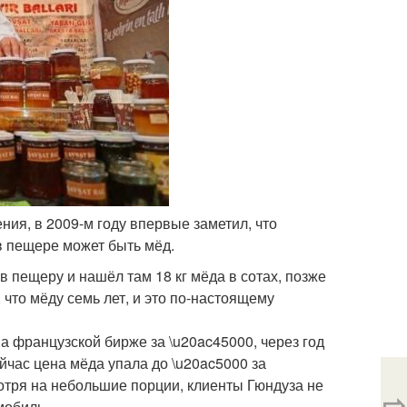
ния, в 2009-м году впервые заметил, что
 в пещере может быть мёд.
пещеру и нашёл там 18 кг мёда в сотах, позже
что мёду семь лет, и это по-настоящему
а французской бирже за \u20ac45000, через год
йчас цена мёда упала до \u20ac5000 за
отря на небольшие порции, клиенты Гюндуза не
⇨
мобиль.