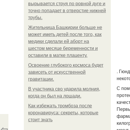
вырывается струя по ровной дуге и
точно попадает в отверстие нижней
трубы.
Жительница Башкирии больше не
может иметь детей после того, как
медики сделали ей аборт на
шестом месяце беременности и
оставили в матке плаценту.
Освоение глубокого космоса будет
. Гюн
зависеть от искусственной
некот
гравитации.
С пом
В участника сво ударила молния,
проте
когда он был на лошади.
качес
Как избежать тромбоза после
Первы
коронавируса: секреты, которые
фарма
стоит знать
килог
⇦
могут