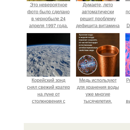
Это невероятное
Думаете, лето
фото было сделано
автоматически
п
в чернобыле 24
решит проблему
апреля 1997 года.
дефицита витамина
D
D?
к
Корейский зонд
Медь используют
Р
снял свежий кратер
для хранения воды
на луне от
уже многие
столкновения с
тысячелетия.
в
обломком Falcon 9.
с
с