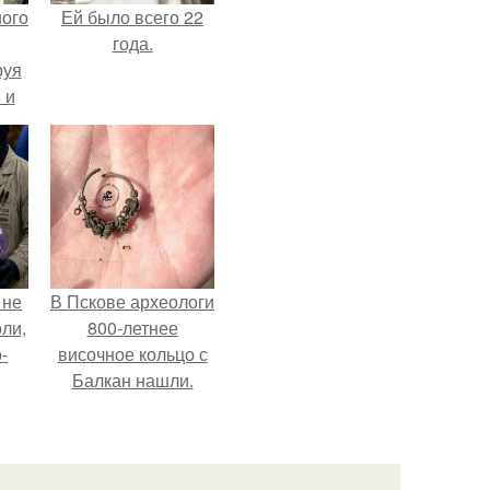
ного
Ей было всего 22
года.
руя
 и
 в
ней
 не
В Пскове археологи
оли,
800-летнее
-
височное кольцо с
Балкан нашли.