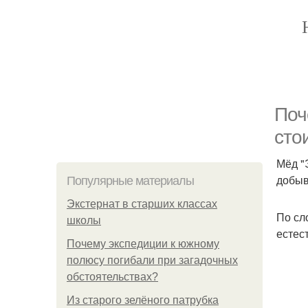
Поч
сто
Мёд "
добыв
Популярные материалы
Экстернат в старших классах
По сл
школы
естес
Почему экспедиции к южному
полюсу погибали при загадочных
обстоятельствах?
Из старого зелёного патрубка