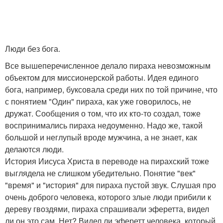
Люди без бога.
Все вышеперечисленное делало пираха невозможным
объектом для миссионерской работы. Идея единого
бога, например, буксовала среди них по той причине, что
с понятием "Один" пираха, как уже говорилось, не
дружат. Сообщения о том, что их кто-то создал, тоже
воспринимались пираха недоуменно. Надо же, такой
большой и неглупый вроде мужчина, а не знает, как
делаются люди.
История Иисуса Христа в переводе на пирахский тоже
выглядела не слишком убедительно. Понятие "век"
"время" и "история" для пираха пустой звук. Слушая про
очень доброго человека, которого злые люди прибили к
дереву гвоздями, пираха спрашивали эферетта, видел
ли он это сам. Нет? Видел ли эферетт человека, который