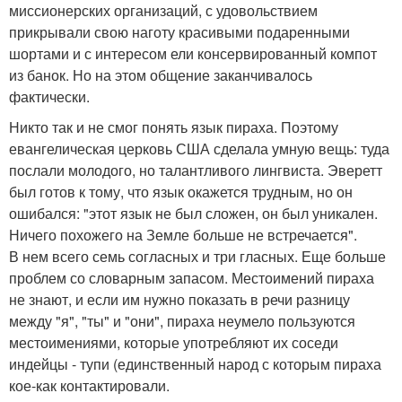
миссионерских организаций, с удовольствием
прикрывали свою наготу красивыми подаренными
шортами и с интересом ели консервированный компот
из банок. Но на этом общение заканчивалось
фактически.
Никто так и не смог понять язык пираха. Поэтому
евангелическая церковь США сделала умную вещь: туда
послали молодого, но талантливого лингвиста. Эверетт
был готов к тому, что язык окажется трудным, но он
ошибался: "этот язык не был сложен, он был уникален.
Ничего похожего на Земле больше не встречается".
В нем всего семь согласных и три гласных. Еще больше
проблем со словарным запасом. Местоимений пираха
не знают, и если им нужно показать в речи разницу
между "я", "ты" и "они", пираха неумело пользуются
местоимениями, которые употребляют их соседи
индейцы - тупи (единственный народ с которым пираха
кое-как контактировали.