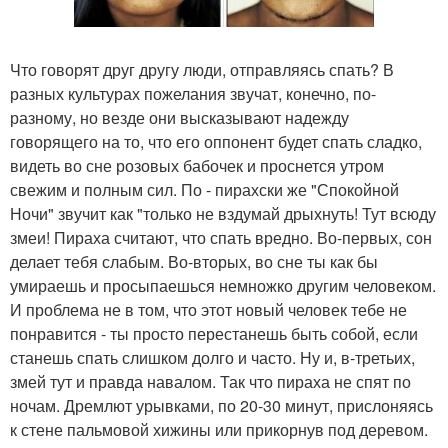
Что говорят друг другу люди, отправляясь спать? В
разных культурах пожелания звучат, конечно, по-
разному, но везде они высказывают надежду
говорящего на то, что его оппонент будет спать сладко,
видеть во сне розовых бабочек и проснется утром
свежим и полным сил. По - пирахски же "Спокойной
Ночи" звучит как "только не вздумай дрыхнуть! Тут всюду
змеи! Пираха считают, что спать вредно. Во-первых, сон
делает тебя слабым. Во-вторых, во сне ты как бы
умираешь и просыпаешься немножко другим человеком.
И проблема не в том, что этот новый человек тебе не
понравится - ты просто перестанешь быть собой, если
станешь спать слишком долго и часто. Ну и, в-третьих,
змей тут и правда навалом. Так что пираха не спят по
ночам. Дремлют урывками, по 20-30 минут, прислоняясь
к стене пальмовой хижины или прикорнув под деревом.