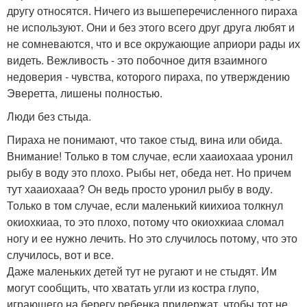
другу относятся. Ничего из вышеперечисленного пираха
не используют. Они и без этого всего друг друга любят и
не сомневаются, что и все окружающие априори рады их
видеть. Вежливость - это побочное дитя взаимного
недоверия - чувства, которого пираха, по утверждению
Эверетта, лишены полностью.
Люди без стыда.
Пираха не понимают, что такое стыд, вина или обида.
Внимание! Только в том случае, если хааиохааа уронил
рыбу в воду это плохо. Рыбы нет, обеда нет. Но причем
тут хааиохааа? Он ведь просто уронил рыбу в воду.
Только в том случае, если маленький киихиоа толкнул
окиохкиаа, то это плохо, потому что окиохкиаа сломал
ногу и ее нужно лечить. Но это случилось потому, что это
случилось, вот и все.
Даже маленьких детей тут не ругают и не стыдят. Им
могут сообщить, что хватать угли из костра глупо,
играющего на берегу ребенка придержат, чтобы тот не