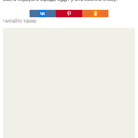
Читайте также
Мужчина увидел худое, бледное лицо в окне соседнего
дома.