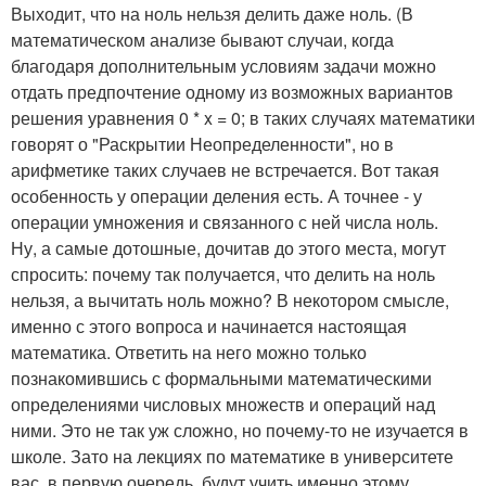
Выходит, что на ноль нельзя делить даже ноль. (В
математическом анализе бывают случаи, когда
благодаря дополнительным условиям задачи можно
отдать предпочтение одному из возможных вариантов
решения уравнения 0 * x = 0; в таких случаях математики
говорят о "Раскрытии Неопределенности", но в
арифметике таких случаев не встречается. Вот такая
особенность у операции деления есть. А точнее - у
операции умножения и связанного с ней числа ноль.
Ну, а самые дотошные, дочитав до этого места, могут
спросить: почему так получается, что делить на ноль
нельзя, а вычитать ноль можно? В некотором смысле,
именно с этого вопроса и начинается настоящая
математика. Ответить на него можно только
познакомившись с формальными математическими
определениями числовых множеств и операций над
ними. Это не так уж сложно, но почему-то не изучается в
школе. Зато на лекциях по математике в университете
вас, в первую очередь, будут учить именно этому.