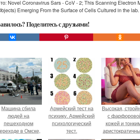
о: Novel Coronavirus Sars - CoV - 2; This Scanning Electron
bjects) Emerging From the Surface of Cells Cultured in the lab.
авилось? Поделитесь с друзьями!
Машина сбила
Армейский тест на
Высокая, стройн
людей на
психику. Армейский
с фарфорово
пешеходном
психологический
кожей и тонки
ереходе в Омске,
тест.
аристократичн
пострадали 8
чертами, эль