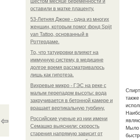
шестом месяце беременности и
оставили в матке плаценту.
53-Летняя Джоке - одна из многих
женщин, которым помог фонд Spijt
van Tattoo, основанный в
Роттердаме.
То, что татуировки влияют на
иммунную систему, в медицине
долгое время рассматривалось
лишь как гипотеза.
Вихревые микро - ГЭС на реке с
Спирт
малым перепадом высоты: вода
также
закручивается в бетонной камере и
испол
вращает вертикальную турбину.
Наибо
⇦
Российские ученые из нии имени
являю
Семашко выяснили: скорость
Мыло 
старения напрямую зависит от
быстр