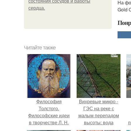
состояния сосудов и работы
На фот
сердца.
Gold O
Понр
Читайте также
Философия
Вихревые микро -
Толстого.
ГЭС на реке с
Философские идеи
малым перепадом
в творчестве Л. Н.
высоты: вода
п
Толстого.
закручивается в