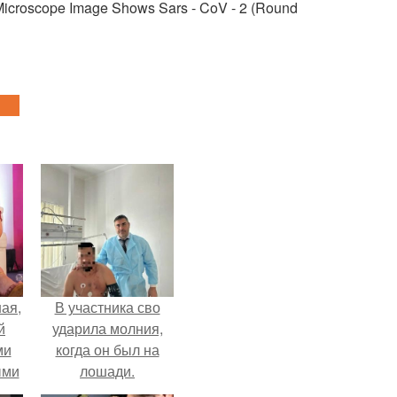
 Microscope Image Shows Sars - CoV - 2 (Round
ая,
В участника сво
й
ударила молния,
ми
когда он был на
ыми
лошади.