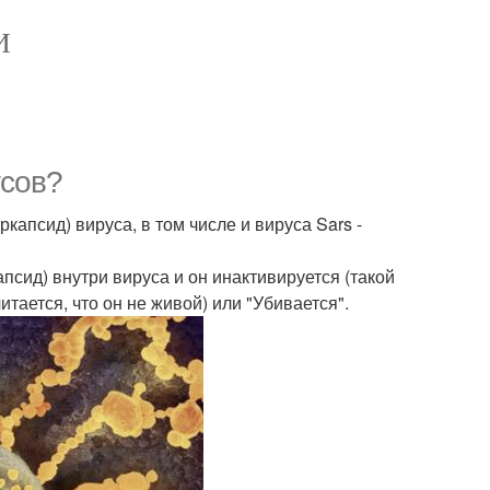
И
усов?
капсид) вируса, в том числе и вируса Sars -
псид) внутри вируса и он инактивируется (такой
итается, что он не живой) или "Убивается".