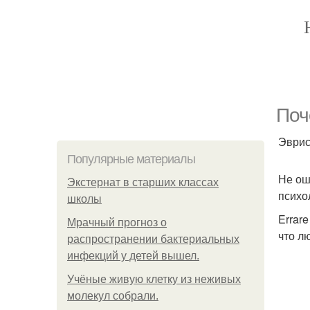
Поч
Эврис
Популярные материалы
Не ош
Экстернат в старших классах
психо
школы
Errar
Мрачный прогноз о
что л
распространении бактериальных
инфекций у детей вышел.
Учёные живую клетку из неживых
молекул собрали.