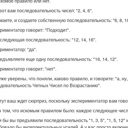
скомое правило или нет.
вот вам последовательность чисел: "2, 4, 6".
маете, и создаете собственную последовательность: "6, 8, 10
риментатор говорит: "Подходит".
следующая последовательность: "12, 14, 16".
риментатор: "да".
едъявляете еще одну последовательность: "16, 14, 12".
риментатор говорит: "нет".
уже уверены, что поняли, каково правило, и говорите: "а, ну
довательность Четных Чисел по Возрастанию".
 тут ваш ждет сюрприз, поскольку экспериментатор вам гово
в том, что искомым правилом было: каждое следующее чис
 бы вы предъявили последовательность "1, 3, 5", "1, 5, 12" 
бовало бы интеллектуальных усилий. А у вас просто включи