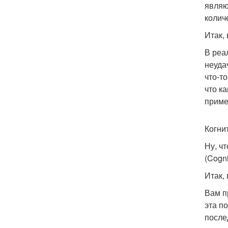
являю
колич
Итак,
В реа
неуда
что-т
что к
приме
Когни
Ну, ч
(Cogni
Итак,
Вам п
эта п
после