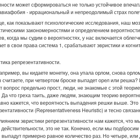
пности может сформироваться не только устойчивое впечат
авиафобия - иррациональный и непреодолимый страх полет
е, как показывают психологические исследования, наш мозг
стическими закономерностями и определением вероятности
ев, когда мы судим о вероятностях, у нас включается обле
ает в свои права система 1, срабатывают эвристики и когн
тика репрезентативности.
например, вы кидаете монетку, она упала орлом, снова орлом
ы считаете, при четвертом броске выпадет орел или решка? 
от вопрос предельно прост, люди, не знакомые с этой теори
 Да что греха таить, даже людям, знающим теорию вероятн
авно кажется, что вероятность выпадения решки выше. Это 
зентативности (Representativeness Heuristic) и тесно связан
лиянием эвристики репрезентативности нам кажется, что м
в действительности, это не так. Конечно, если мы подбросим 
 выпадут примерно равное количество раз. Но четыре, или 