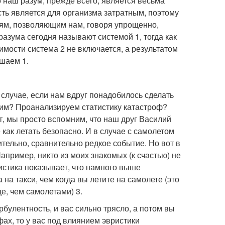
 наш разум, прежде всего, является весьма
ь является для организма затратным, поэтому
ям, позволяющим нам, говоря упрощенно,
азума сегодня называют системой 1, тогда как
имости система 2 не включается, а результатом
шаем 1.
ом случае, если нам вдруг понадобилось сделать
упим? Проанализируем статистику катастроф?
т, мы просто вспомним, что наш друг Василий
 как летать безопасно. И в случае с самолетом
тельно, сравнительно редкое событие. Но вот в
апример, никто из моих знакомых (к счастью) не
тистика показывает, что намного выше
на такси, чем когда вы летите на самолете (это
е, чем самолетами) 3.
рбулентность, и вас сильно трясло, а потом вы
ах, то у вас под влиянием эвристики