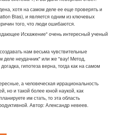
дена, хотя на самом деле ее еще проверять и
tion Bias), и является одним из ключевых
ричин того, что люди ошибаются.
рждающее Искажение" очень интересный ученый
 создавать нам весьма чувствительные
м деле неудачник" или же "вау! Метод,
 догадка, гипотеза верна, тогда как на самом
тересные, а человеческая иррациональность
й, но и такой более юной наукой, как
ланируете им стать, то эта область
родуктивной. Автор: Александр невеев.