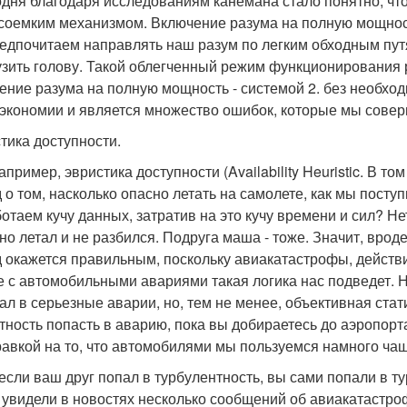
одня благодаря исследованиям канемана стало понятно, что
соемким механизмом. Включение разума на полную мощност
едпочитаем направлять наш разум по легким обходным пут
узить голову. Такой облегченный режим функционирования р
ение разума на полную мощность - системой 2. без необход
 экономии и является множество ошибок, которые мы совер
тика доступности.
апример, эвристика доступности (Availability Heuristic. В т
 о том, насколько опасно летать на самолете, как мы пост
отаем кучу данных, затратив на это кучу времени и сил? Не
но летал и не разбился. Подруга маша - тоже. Значит, вроде
 окажется правильным, поскольку авиакатастрофы, действи
е с автомобильными авариями такая логика нас подведет. Н
ал в серьезные аварии, но, тем не менее, объективная ста
тность попасть в аварию, пока вы добираетесь до аэропорта 
равкой на то, что автомобилями мы пользуемся намного чащ
 если ваш друг попал в турбулентность, вы сами попали в ту
 увидели в новостях несколько сообщений об авиакатастроф