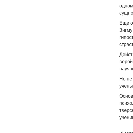
одном
сущно
Еще о
Зигму
гипос
страс
Дейст
верой
научн
Но не
учены
Основ
психо
тверс
учени