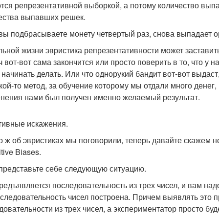
тся репрезентативной выборкой, а потому количество выпа
ества выпавших решек.
 вы подбрасываете монету четвертый раз, снова выпадает ор
льной жизни эвристика репрезентативности может заставить 
ч вот-вот сама закончится или просто поверить в то, что у 
о начинать делать. Или что однорукий бандит вот-вот выдас
акой-то метод, за обучение которому мы отдали много денег,
нения нами был получен именно желаемый результат.
тивные искажения.
то ж об эвристиках мы поговорили, теперь давайте скажем 
tive Biases.
 представьте себе следующую ситуацию.
редъявляется последовательность из трех чисел, и вам над
оследовательность чисел построена. Причем выявлять это 
довательности из трех чисел, а экспериментатор просто буд