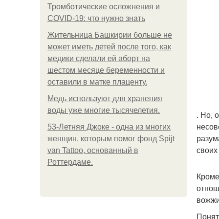
Тромботические осложнения и
COVID-19: что нужно знать
Жительница Башкирии больше не
может иметь детей после того, как
медики сделали ей аборт на
шестом месяце беременности и
оставили в матке плаценту.
Медь используют для хранения
воды уже многие тысячелетия.
. Но,
несов
53-Летняя Джоке - одна из многих
разум
женщин, которым помог фонд Spijt
своих
van Tattoo, основанный в
Роттердаме.
Кроме
отнош
вожжи
Понят