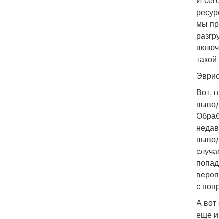
И сег
ресур
мы пр
разгр
включ
такой
Эврис
Вот, н
вывод
Обраб
недав
вывод
случа
попад
вероя
с поп
А вот
еще и