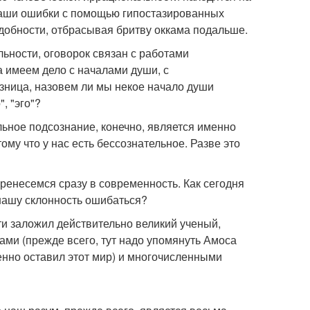
 наши ошибки с помощью гипостазированных
адобности, отбрасывая бритву оккама подальше.
ьности, оговорок связан с работами
а имеем дело с началами души, с
зница, назовем ли мы некое начало души
, "эго"?
льное подсознание, конечно, является именно
му что у нас есть бессознательное. Разве это
еренесемся сразу в современность. Как сегодня
нашу склонность ошибаться?
и заложил действительно великий ученый,
ами (прежде всего, тут надо упомянуть Амоса
менно оставил этот мир) и многочисленными