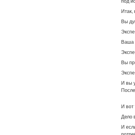
под и
Итак, 
Вы ду
Экспе
Ваша 
Экспе
Вы пр
Экспе
И вы 
После
И вот
Дело 
И если
потре