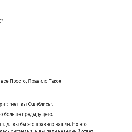
".
, все Просто, Правило Такое:
рит: "нет, вы Ошиблись".
ло больше предыдущего.
и т. д., вы бы это правило нашли. Но это
лась система 1, и вы дали неверный ответ.