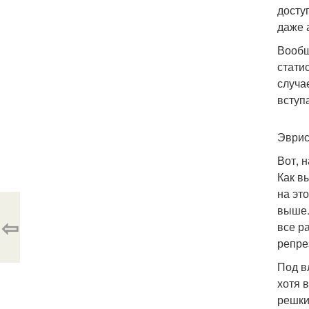
досту
даже 
Вообщ
стати
случа
вступ
Эврис
Вот, 
Как в
на эт
выше.
⇦
все р
репре
Под в
хотя 
решки