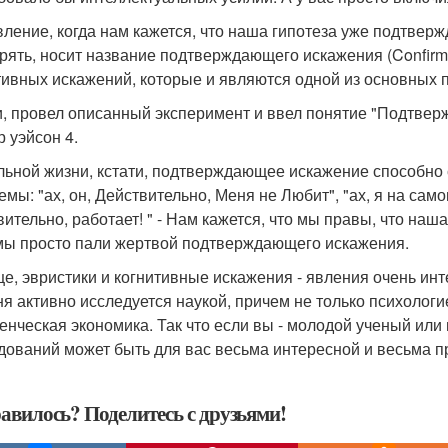
вление, когда нам кажется, что наша гипотеза уже подтверж
рять, носит название подтверждающего искажения (Confirma
тивных искажений, которые и являются одной из основных п
и, провел описанный эксперимент и ввел понятие "Подтве
р уэйсон 4.
льной жизни, кстати, подтверждающее искажение способно
емы: "ах, он, Действительно, Меня не Любит", "ах, я на само
ительно, работает! " - Нам кажется, что мы правы, что наша
мы просто пали жертвой подтверждающего искажения.
е, эвристики и когнитивные искажения - явления очень ин
ня активно исследуется наукой, причем не только психологие
енческая экономика. Так что если вы - молодой ученый или п
дований может быть для вас весьма интересной и весьма п
авилось? Поделитесь с друзьями!