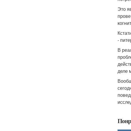
Это я
прове
когни
Кстат
- пите
В реа
пробл
действ
деле 
Вообщ
сегод
повед
иссле
Понр