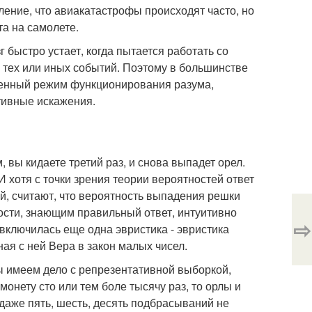
ление, что авиакатастрофы происходят часто, но
а на самолете.
 быстро устает, когда пытается работать со
 тех или иных событий. Поэтому в большинстве
гченный режим функционирования разума,
итивные искажения.
, вы кидаете третий раз, и снова выпадет орел.
И хотя с точки зрения теории вероятностей ответ
ей, считают, что вероятность выпадения решки
ости, знающим правильный ответ, интуитивно
⇨
включилась еще одна эвристика - эвристика
ная с ней Вера в закон малых чисел.
ы имеем дело с репрезентативной выборкой,
монету сто или тем боле тысячу раз, то орлы и
даже пять, шесть, десять подбрасываний не