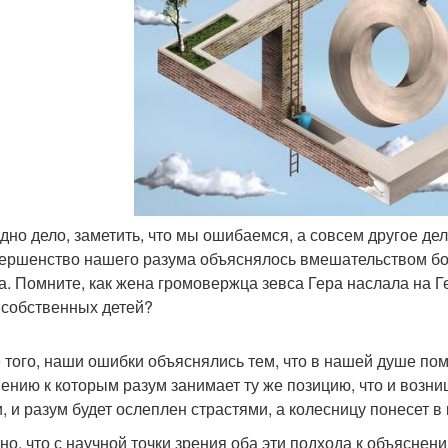
 одно дело, заметить, что мы ошибаемся, а совсем другое де
ершенство нашего разума объяснялось вмешательством бого
а. Помните, как жена громовержца зевса Гера наслала на Г
 собственных детей?
 того, наши ошибки объяснялись тем, что в нашей душе по
ению к которым разум занимает ту же позицию, что и возн
, и разум будет ослеплен страстями, а колесницу понесет в 
но, что с научной точки зрения оба эти подхода к объясне