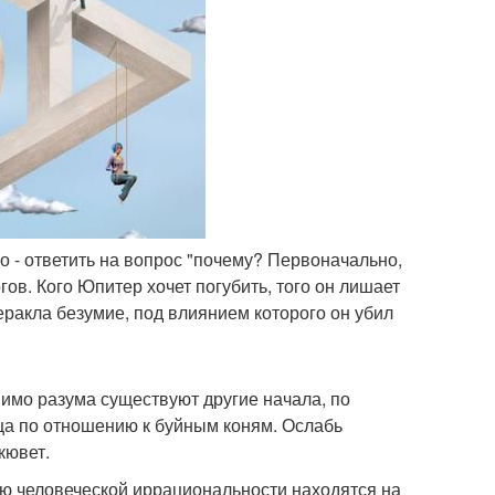
ло - ответить на вопрос "почему? Первоначально,
в. Кого Юпитер хочет погубить, того он лишает
еракла безумие, под влиянием которого он убил
мимо разума существуют другие начала, по
ица по отношению к буйным коням. Ослабь
кювет.
нию человеческой иррациональности находятся на