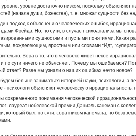
 уровне, уровне достаточно низком, поскольку объясняют
стей (начала души, божества), т. е. множат сущности без н
дин подход к объяснению человеческих ошибок, иррационал
ндами Фрейда. Но, по сути, в случае психоанализа мы снов
тазированными сущностями и пустыми понятиями. Какая ра
тным, вожделеющим, яростным или словами "Ид", "суперэго"
вительно, Вера в то, что в человеке живет некое иррациона
 и по сути ничего не объясняет. Почему мы ошибаемся? Пото
ый ответ? Разве мы узнали о наших ошибках нечто новое?
 будем больше заниматься историей науки, психологии, а п
е - психологи объясняют человеческую иррациональность, 
ы современного понимания человеческой иррациональност
лог, лауреат нобелевской премии Даниэль канеман с коллег
ки, который был, по сути, соратником канемана, но безвре
ками.