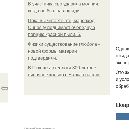
В участника сво ударила молния,
когда он был на лошади.
Пока вы читаете это, марсоход
Curiosity поднимает очередную
порцию красной пыли. 6.
Физики существование глюбола -
Однак
новой формы материи
ожида
подтвердили.
экспе
В Пскове археологи 800-летнее
Это ж
височное кольцо с Балкан нашли.
и усл
⇦
обраб
Понр