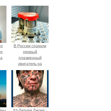
во
В России создали
я,
первый
на
плазменный
двигатель на
криптоне.
йны
53-Летняя Джоке -