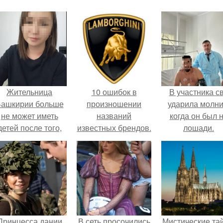
Жительница
10 ошибок в
В участника с
ашкирии больше
произношении
ударила молни
не может иметь
названий
когда он был 
детей после того,
известных брендов.
лошади.
ак медики сделали
й аборт на шестом
месяце
беременности и
оставили в матке
плаценту.
Принцесса дании
В сеть просочились
Мистические та