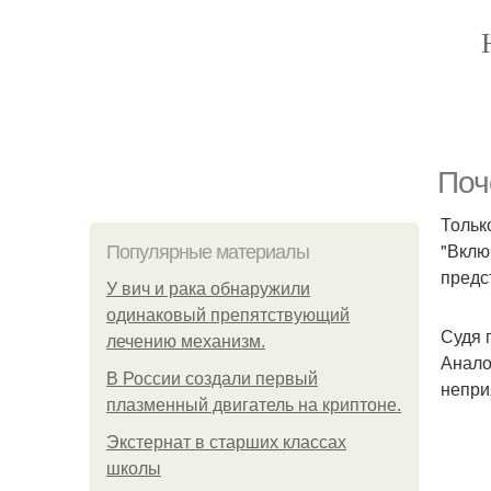
Поч
Тольк
"Вклю
Популярные материалы
предс
У вич и рака обнаружили
одинаковый препятствующий
Судя 
лечению механизм.
Анало
В России создали первый
непри
плазменный двигатель на криптоне.
Экстернат в старших классах
школы