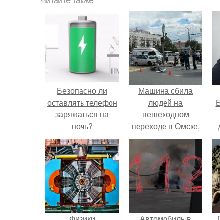
Читайте также
Безопасно ли
Машина сбила
оставлять телефон
людей на
Б
заряжаться на
пешеходном
ночь?
переходе в Омске,
пострадали 8
к
человек.
е
Физики
Автомобиль в