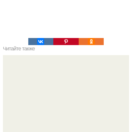
Читайте также
10 ошибок в произношении названий известных
брендов.