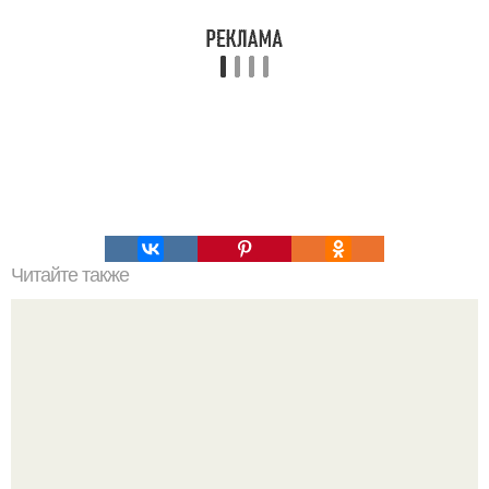
Читайте также
Йоаннес йонстонус (1603-1675) был ученым,