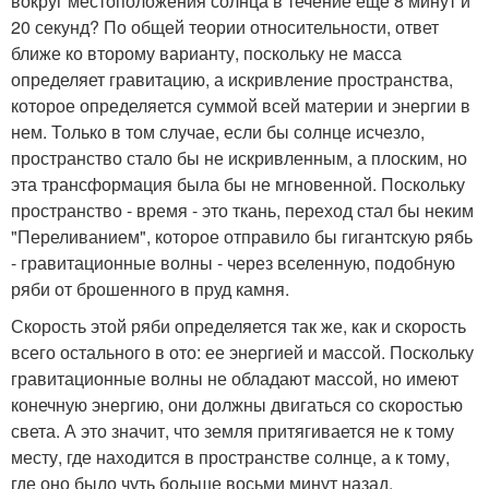
вокруг местоположения солнца в течение еще 8 минут и
20 секунд? По общей теории относительности, ответ
ближе ко второму варианту, поскольку не масса
определяет гравитацию, а искривление пространства,
которое определяется суммой всей материи и энергии в
нем. Только в том случае, если бы солнце исчезло,
пространство стало бы не искривленным, а плоским, но
эта трансформация была бы не мгновенной. Поскольку
пространство - время - это ткань, переход стал бы неким
"Переливанием", которое отправило бы гигантскую рябь
- гравитационные волны - через вселенную, подобную
ряби от брошенного в пруд камня.
Скорость этой ряби определяется так же, как и скорость
всего остального в ото: ее энергией и массой. Поскольку
гравитационные волны не обладают массой, но имеют
конечную энергию, они должны двигаться со скоростью
света. А это значит, что земля притягивается не к тому
месту, где находится в пространстве солнце, а к тому,
где оно было чуть больше восьми минут назад.