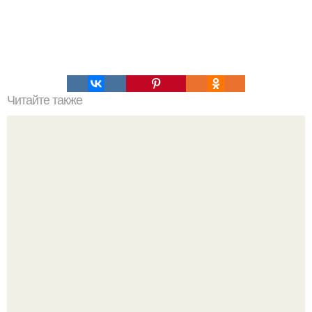
Читайте также
Когда план гениален, но что-то непридусмотрел.