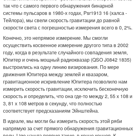
так что с самого первого обнаружения бинарной
системы пульсаров в 1980-х годах, Psr1913 16 (халса -
Тейлора), мы свели скорость гравитации до равной
скорости света с погрешностью измерения всего в 0, 2%.
Конечно, это непрямое измерение. Мы смогли
осуществить косвенное измерение другого типа в 2002
году, когда в результате случайного совпадения земля,
Юпитер и очень мощный радиоквазар (QSO J0842 1835)
выстроились на одну линию визирования. По мере
движения Юпитера между землей и квазаром,
гравитационное искривление Юпитера позволило нам
измерить скорость гравитации, исключить бесконечную
скорость и определить, что она где-то между 2, 55 х 108 и
3, 81 х 108 метров в секунду, что полностью
соответствует предсказаниям Эйнштейна.
В идеале, мы могли бы измерить скорость этой ряби
напрямую за счет прямого обнаружения гравитационных
волн. Ligo нашла первую такую, в конце концов. К