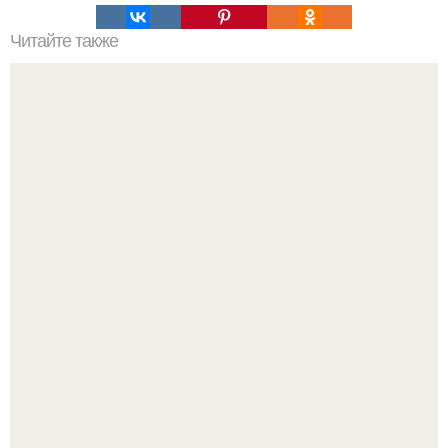
Читайте также
Квантовая запутанность и червоточины возможно одним
физическим явлением являются.
Высокая, стройная, с фарфоровой кожей и тонкими