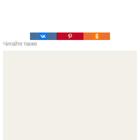
Читайте также
Ученые нашли способ существенно уменьшить выбросы
от дизелей.