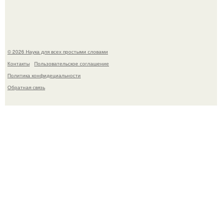
Набережных челнах избил.
© 2026 Наука для всех простыми словами
Контакты
Пользовательское соглашение
Политика конфидециальности
Обратная связь