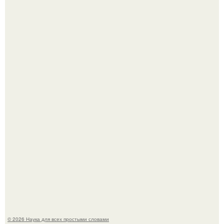
В участника сво ударила молния, когда он был на
лошади.
В России создали первый плазменный двигатель на
криптоне.
© 2026 Наука для всех простыми словами