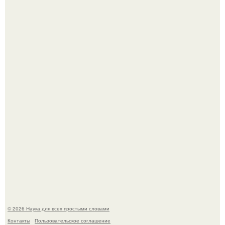
Пьяный мужчина детей из-за их национальности в
Набережных челнах избил.
Биохимики нашли способ продлить срок хранения мяса
без заморозки.
© 2026 Наука для всех простыми словами
Контакты
Пользовательское соглашение