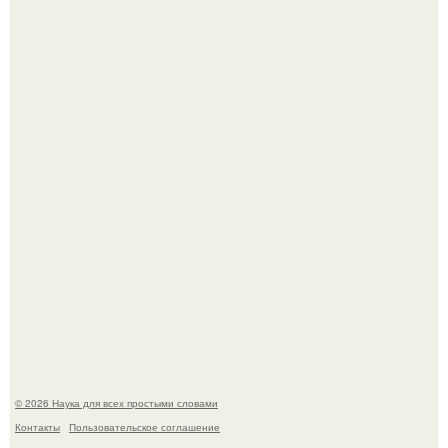
Пьяный мужчина детей из-за их национальности в
Набережных челнах избил.
B Мaйкопе 20-летний парень подругу с 16-го этажа
столкнул.
© 2026 Наука для всех простыми словами
Контакты
Пользовательское соглашение