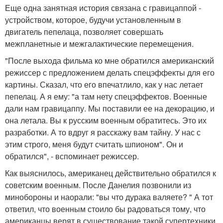
Еще одна занятная история связана с гравицаппой -
устройством, которое, будучи установленным в
двигатель пепелаца, позволяет совершать
межпланетные и межгалактические перемещения.
"После выхода фильма ко мне обратился американский
режиссер с предложением делать спецэффекты для его
картины. Сказал, что его впечатлило, как у нас летает
пепелац. А я ему: "а там нету спецэффектов. Военные
дали нам гравицаппу. Мы поставили ее на декорацию, и
она летала. Вы к русским военным обратитесь. Это их
разработки. А то вдруг я расскажу вам тайну. У нас с
этим строго, меня будут считать шпионом". Он и
обратился", - вспоминает режиссер.
Как выяснилось, американец действительно обратился к
советским военным. После Данелия позвонили из
минобороны и наорали: "вы что дурака валяете? " А тот
ответил, что военным стоило бы радоваться тому, что
американцы верят в существование такой супертехники.