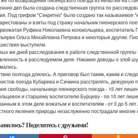
 же по возвращении пионерского поезда из небытия на ста
енних дел была создана следственная группа по расследов
ия. Под грифом "Секретно" было создано так называемое "
арестованы и взяты под стражу начальник пионерского по
рвожатая Руфина Николаевна колокольцева, воспитатель Г
льярви Ольга Михайловна Петрова и некоторые другие. Пи
шествия выступили.
вых же дней расследования в работе следственной группы
вленность в расследуемом деле. Никакие доводы о злой шу
мались.
твие полгода длилось. А приговор был таким, каким и след
истов поезда Кубарева и Сечкина расстрелять, дежурную п
ия свободы, начальнице пионерского поезда - 15 лет лиш
ольцевои и старшему воспитателю Бурцеву - по 10 лет лиш
анным в этом деле вожатым и воспитателям - от 3 до 5 лет 
стного явления природы незаслуженно пострадали многие
авилось? Поделитесь с друзьями!