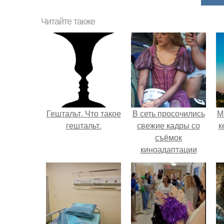
Читайте также
Гештальт. Что такое
В сеть просочились
М
гештальт.
свежие кадры со
к
съёмок
киноадаптации
"Рапунцель", и всё
внимание
моментально
оказалось
приковано к Тиган
крофт.