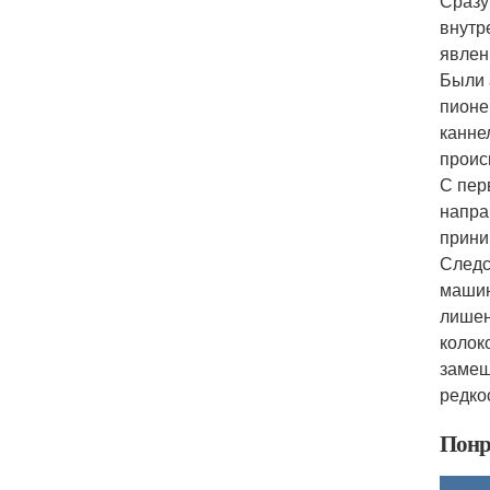
Сразу
внутр
явлен
Были 
пионе
канне
проис
С пер
напра
прини
Следс
машин
лишен
колок
замеш
редко
Понр