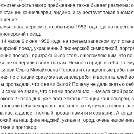
лжительность такого пребывания также бывает различна: от
 У станции каннельярви, видимо, и существует такая анома
ащение.
ь мы снова вернемся к событиям 1952 года, где на перегон
 пионерский поезд.
 14 часов 9 июня 1952 года, на третьем запасном пути ста
жирский поезд, украшенный пионерской символикой, портр
ение поезда - призрака было столь ошеломляющим, что пона
ии, не поверили своим глазам. Немного придя в себя, к не
льярви Ольга Михайловна Петрова и станционные работник
ная по станции сразу же засыпала ребят и воспитателей в
 вы пропадали, что с вами было? Почему не дали знать о се
 и сами не знаем, что с нами произошло, - начала свой расск
 около 2 часов дня, уже подъезжая к станции каннельярви, 
ствовали себя нехорошо: внезапно закружилась голова, все
ла нас, а далее - полный провал памяти и сознания. А когда
хожий на наш финляндский, увидели город, очень напомина
твие и приговор.