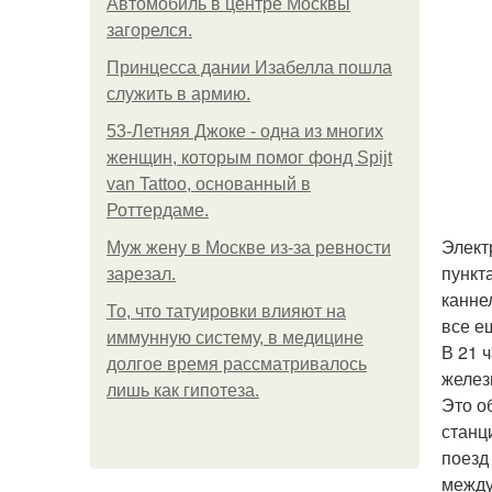
Автомобиль в центре Москвы
загорелся.
Принцесса дании Изабелла пошла
служить в армию.
53-Летняя Джоке - одна из многих
женщин, которым помог фонд Spijt
van Tattoo, основанный в
Роттердаме.
Элект
Mуж жену в Москве из-за ревности
пункт
зарезал.
канне
То, что татуировки влияют на
все е
иммунную систему, в медицине
В 21 
долгое время рассматривалось
желез
лишь как гипотеза.
Это о
станц
поезд
между