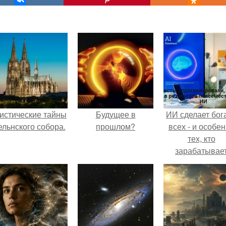
истические тайны
Будущее в
ИИ сделает бог
ельнского собора.
прошлом?
всех - и особе
тех, кто
зарабатывае
меньше всего