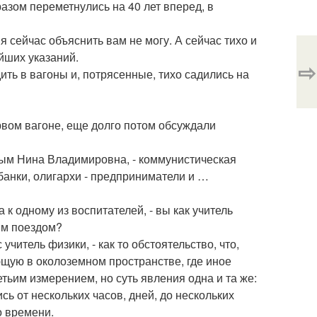
азом переметнулись на 40 лет вперед, в
сейчас объяснить вам не могу. А сейчас тихо и
йших указаний.
⇨
ть в вагоны и, потрясенные, тихо садились на
рвом вагоне, еще долго потом обсуждали
нным Нина Владимировна, - коммунистическая
банки, олигархи - предприниматели и …
к одному из воспитателей, - вы как учитель
ым поездом?
учитель физики, - как то обстоятельство, что,
щую в околоземном пространстве, где иное
ьим измерением, но суть явления одна и та же:
ь от нескольких часов, дней, до нескольких
о времени.