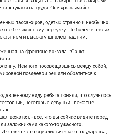
гонов стали выходить пассажиры. Пассажирами
и галстуками на груди. Они чрезвычайно
енных пассажиров, одетых странно и необычно,
я по безымянному переулку. Но более всего их
рекрытием и высоким шпилем над ним,
женная на фронтоне вокзала. "Санкт-
бята.
колонну. Немного посовещавшись между собой,
имировной поздеевои решили обратиться к
подавленному виду ребята поняли, что случилось
состоянии, некоторые девушки - вожатые
гах.
шая вожатая, - все, что вы сейчас видите перед
али заложниками какого-то ужасного,
Из советского социалистического государства,