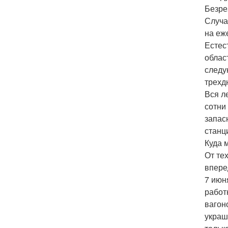
Безре
Случа
на еж
Естес
облас
следу
трехд
Вся л
сотни
запас
станц
Куда 
От те
впере
7 июн
работ
вагон
украш