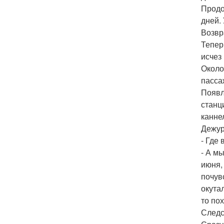
Продо
дней.
Возвр
Тепер
исчез
Около
пасса
Появл
станц
канне
Дежур
- Где
- А мы
июня,
почув
окута
то по
Следс