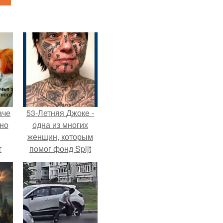
аче
53-Летняя Джоке -
нно
одна из многих
женщин, которым
т
помог фонд Spijt
.
van Tattoo,
основанный в
Роттердаме.