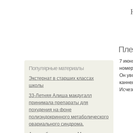
Пле
7 июн
номер
Популярные материалы
Он ув
Экстернат в старших классах
канне
школы
Исчез
33-Летняя Алиша макдугалл
принимала препараты для
похудения на фоне
полиэндокринного метаболического
овариального синдрома.