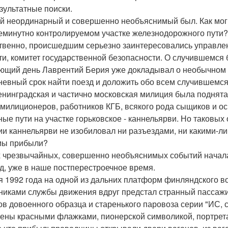
зультатные поиски.
й неординарный и совершенно необъяснимый был. Как мог 
еминутно контролируемом участке железнодорожного пути?
твенно, происшедшим серьезно заинтересовались управлен
ти, комитет государственной безопасности. О случившемся
ющий день Лаврентий Берия уже докладывал о необычном чп
невный срок найти поезд и доложить обо всем случившемся
енинградская и частично московская милиция была поднята
 милиционеров, работников КГБ, всякого рода сыщиков и о
ные пути на участке горьковское - каннельярви. Но таковых
ии каннельярви не изобиловал ни разъездами, ни какими-ли
мы прибыли?
х чрезвычайных, совершенно необъяснимых событий начала
д, уже в наше постперестроечное время.
я 1992 года на одной из дальних платформ финляндского 
никами службы движения вдруг предстал странный пассажи
ов довоенного образца и старенького паровоза серии "ИС,
ены красными флажками, пионерской символикой, портрета