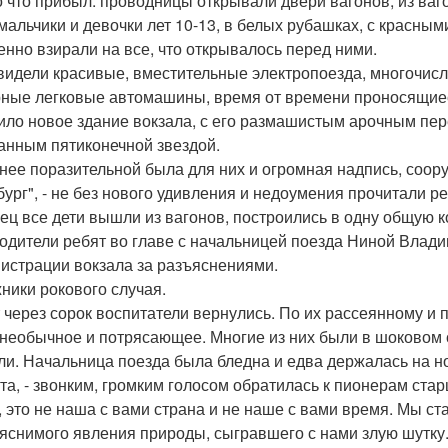
о что прибыл: проводницы открывали двери вагонов, из ва
мальчики и девочки лет 10-13, в белых рубашках, с красным
енно взирали на все, что открывалось перед ними.
видели красивые, вместительные электропоезда, многочисл
ные легковые автомашины, время от времени проносящиес
ило новое здание вокзала, с его размашистым арочным пе
анным пятиконечной звездой.
нее поразительной была для них и огромная надпись, соору
бург", - не без нового удивления и недоумения прочитали ре
ец все дети вышли из вагонов, построились в одну общую 
одители ребят во главе с начальницей поезда Ниной Влад
истрации вокзала за разъяснениями.
ники рокового случая.
 через сорок воспитатели вернулись. По их рассеянному и 
 необычное и потрясающее. Многие из них были в шоковом 
ли. Начальница поезда была бледна и едва держалась на но
ята, - звонким, громким голосом обратилась к пионерам стар
, это не наша с вами страна и не наше с вами время. Мы ст
яснимого явления природы, сыгравшего с нами злую шутку. 