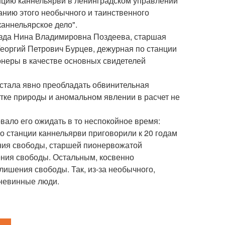
нцию каннельярви в ленинградском управлении
анию этого необычного и таинственного
каннельярское дело".
езда Нина Владимировна Поздеева, старшая
еоргий Петрович Бурцев, дежурная по станции
онеры в качестве основных свидетелей
 стала явно преобладать обвинительная
тке природы и аномальном явлении в расчет не
овало его ожидать в то неспокойное время:
о станции каннельярви приговорили к 20 годам
ения свободы, старшей пионервожатой
ения свободы. Остальным, косвенно
лишения свободы. Так, из-за необычного,
 невинные люди.