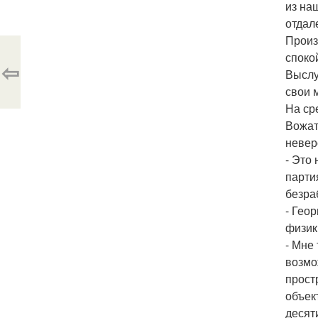
из на
отдал
Произ
споко
⇦
Выслу
свои 
На ср
Вожат
невер
- Это
парти
безра
- Гео
физик
- Мне 
возмо
прост
объек
десят