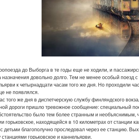
ропоезда до Выборга в те годы еще не ходили, и пассажир
а назначения довольно долго. Тем не менее особый поезд
льярви к четырнадцати часам того же дня. Но проходили час
ще не появлялся.
час того же дня в диспетчерскую службу финляндского вокза
ной дороги пришло тревожное сообщение: специальный пое
бстоятельство было тем более странным и необъяснимым, ч
ии горьковское, находящейся в 10 километрах от станции к
 с детьми благополучно проследовал через ее станцию. Вых
 станциями горьковское и каннельярви.