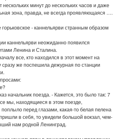
 нескольких минут до нескольких часов и даже
льная зона, правда, не всегда проявляющаяся ….
е горьковское - каннельярви странным образом
нции каннельярви неожиданно появился
етами Ленина и Сталина.
чалу все, кто находился в этот момент на
му сразу же поспешила дежурная по станции
и.
опросами:
бе?
аз начальник поезда. - Кажется, это было так: 7
все мы, находящиеся в этом поезде,
 поплыло перед глазами, какая-то белая пелена
 пришли в себя, то увидели большой вокзал, чем-
вший нам родной Ленинград.