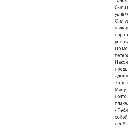
тольк
были 
удивл
Они у
шикар
пораз
увенч
Не ме
петер
Након
предв
админ
Залож
Минут
нечто
плака
- Реб
собой
необъ