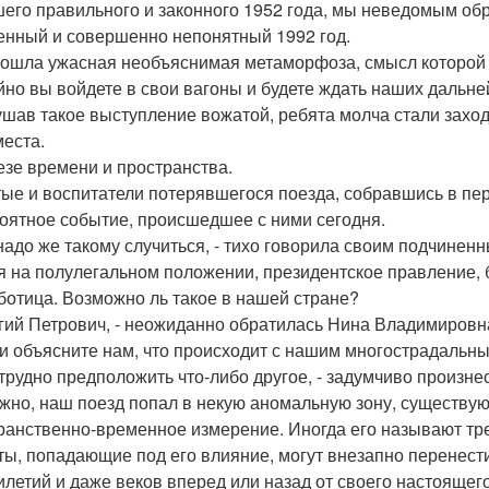
шего правильного и законного 1952 года, мы неведомым обр
енный и совершенно непонятный 1992 год.
ошла ужасная необъяснимая метаморфоза, смысл которой я 
йно вы войдете в свои вагоны и будете ждать наших дальне
шав такое выступление вожатой, ребята молча стали заходи
места.
езе времени и пространства.
ые и воспитатели потерявшегося поезда, собравшись в пе
оятное событие, происшедшее с ними сегодня.
 надо же такому случиться, - тихо говорила своим подчине
я на полулегальном положении, президентское правление, 
ботица. Возможно ль такое в нашей стране?
ргий Петрович, - неожиданно обратилась Нина Владимировна 
и объясните нам, что происходит с нашим многострадальн
трудно предположить что-либо другое, - задумчиво произнес 
жно, наш поезд попал в некую аномальную зону, существую
ранственно-временное измерение. Иногда его называют трет
ты, попадающие под его влияние, могут внезапно перенестис
илетий и даже веков вперед или назад от своего настоящег