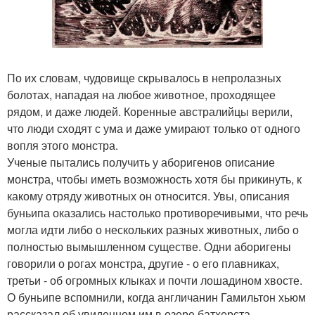
По их словам, чудовище скрывалось в непролазных
болотах, нападая на любое животное, проходящее
рядом, и даже людей. Коренные австралийцы верили,
что люди сходят с ума и даже умирают только от одного
вопля этого монстра.
Ученые пытались получить у аборигенов описание
монстра, чтобы иметь возможность хотя бы прикинуть, к
какому отряду животных он относится. Увы, описания
буньипа оказались настолько противоречивыми, что речь
могла идти либо о нескольких разных животных, либо о
полностью вымышленном существе. Одни аборигены
говорили о рогах монстра, другие - о его плавниках,
третьи - об огромных клыках и почти лошадином хвосте.
О буньипе вспомнили, когда англичанин Гамильтон хьюм
рассказал об увиденном им в озере батхерста