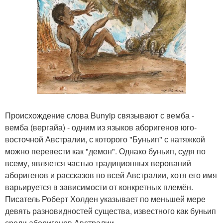
Происхождение слова Bunyip связывают с вемба -
вемба (вергайа) - одним из языков аборигенов юго-
восточной Австралии, с которого "Буньип" с натяжкой
можно перевести как "демон". Однако буньип, судя по
всему, является частью традиционных верований
аборигенов и рассказов по всей Австралии, хотя его имя
варьируется в зависимости от конкретных племён.
Писатель Роберт Холден указывает по меньшей мере
девять разновидностей существа, известного как буньип
среди аборигенов Австралии.