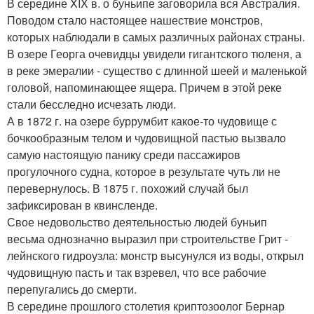
В середине XIX в. о буньипе заговорила вся Австралия.
Поводом стало настоящее нашествие монстров,
которых наблюдали в самых различных районах страны.
В озере Георга очевидцы увидели гигантского тюленя, а
в реке эмералии - существо с длинной шеей и маленькой
головой, напоминающее ящера. Причем в этой реке
стали бесследно исчезать люди.
А в 1872 г. на озере буррумбит какое-то чудовище с
бочкообразным телом и чудовищной пастью вызвало
самую настоящую панику среди пассажиров
прогулочного судна, которое в результате чуть ли не
перевернулось. В 1875 г. похожий случай был
зафиксирован в квинсленде.
Свое недовольство деятельностью людей буньип
весьма однозначно выразил при строительстве Грит -
лейнского гидроузла: монстр высунулся из воды, открыл
чудовищную пасть и так взревел, что все рабочие
перепугались до смерти.
В середине прошлого столетия криптозоолог Бернар