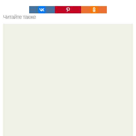
Читайте также
Гештальт. Что такое гештальт.
Думаете, лето автоматически решит проблему дефицита