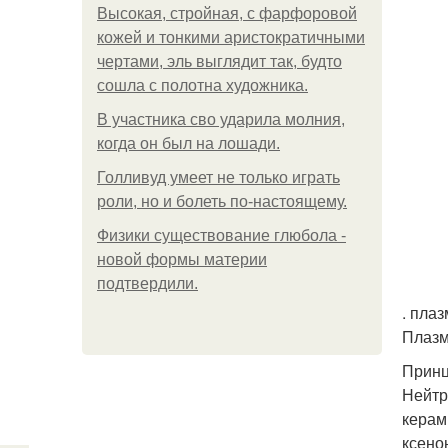
Высокая, стройная, с фарфоровой
кожей и тонкими аристократичными
чертами, эль выглядит так, будто
сошла с полотна художника.
В участника сво ударила молния,
когда он был на лошади.
Голливуд умеет не только играть
роли, но и болеть по-настоящему.
Физики существование глюбола -
новой формы материи
подтвердили.
. пла
Плазм
Принц
Нейтр
керам
ксено