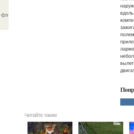
наруж
⇦
вдоль
компе
зажиг
полем
прило
лармо
небол
вылет
двига
Понр
Читайте также