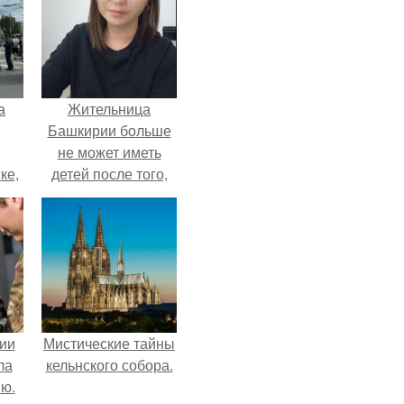
а
Жительница
Башкирии больше
не может иметь
ке,
детей после того,
8
как медики сделали
ей аборт на шестом
месяце
беременности и
оставили в матке
плаценту.
ии
Мистические тайны
ла
кельнского собора.
ию.