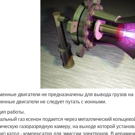
зменные двигатели не предназначены для вывода грузов на о
енные двигатели не следует путать с ионными.
ип работы.
альный газ ксенон подается через металлический кольцевой
ическую газоразрядную камеру, на выходе которой устано
не) катод - компенсатор для эмиссии электронов. В керами