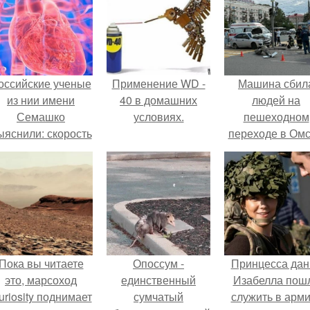
оссийские ученые
Применение WD -
Машина сбил
из нии имени
40 в домашних
людей на
Семашко
условиях.
пешеходном
ыяснили: скорость
переходе в Омс
тарения напрямую
пострадали 
зависит от
человек.
остояния сосудов
и работы сердца.
Пока вы читаете
Опоссум -
Принцесса дан
это, марсоход
единственный
Изабелла пош
uriosity поднимает
сумчатый
служить в арм