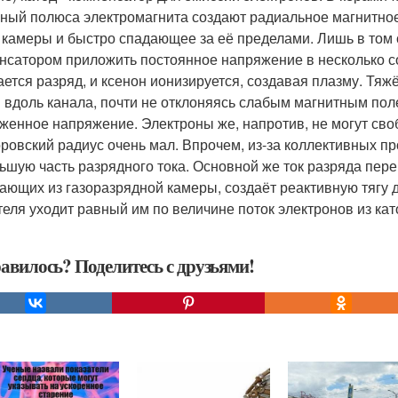
ный полюса электромагнита создают радиальное магнитное
 камеры и быстро спадающее за её пределами. Лишь в том с
нсатором приложить постоянное напряжение в несколько со
ается разряд, и ксенон ионизируется, создавая плазму. Тя
 вдоль канала, почти не отклоняясь слабым магнитным пол
женное напряжение. Электроны же, напротив, не могут сво
ровский радиус очень мал. Впрочем, из-за коллективных п
ьшую часть разрядного тока. Основной же ток разряда пере
ающих из газоразрядной камеры, создаёт реактивную тягу д
теля уходит равный им по величине поток электронов из кат
авилось? Поделитесь с друзьями!