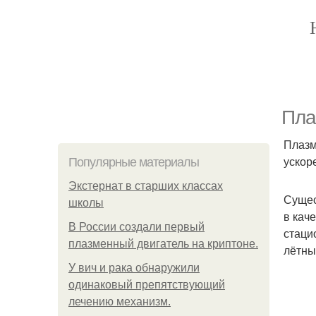
Пла
Плазм
ускор
Популярные материалы
Экстернат в старших классах
Сущес
школы
в кач
В России создали первый
стаци
плазменный двигатель на криптоне.
лётны
У вич и рака обнаружили
одинаковый препятствующий
лечению механизм.