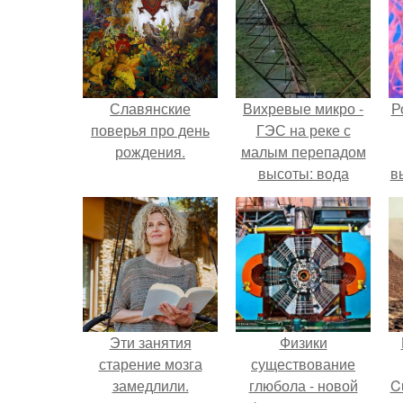
Славянские
Вихревые микро -
Р
поверья про день
ГЭС на реке с
рождения.
малым перепадом
высоты: вода
в
закручивается в
с
бетонной камере и
вращает
с
вертикальную
турбину.
Эти занятия
Физики
старение мозга
существование
замедлили.
глюбола - новой
C