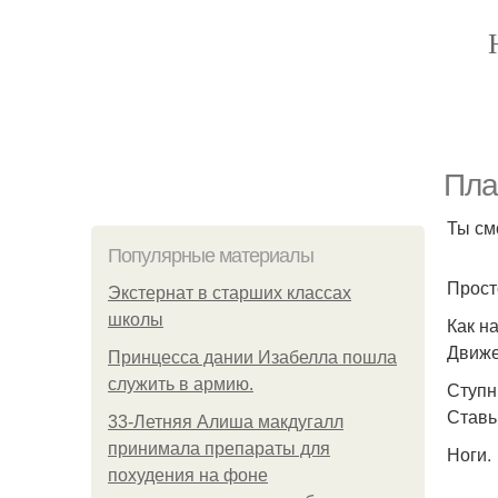
Пла
Ты с
Популярные материалы
Прост
Экстернат в старших классах
школы
Как н
Движе
Принцесса дании Изабелла пошла
служить в армию.
Ступн
Ставь
33-Летняя Алиша макдугалл
принимала препараты для
Ноги.
похудения на фоне