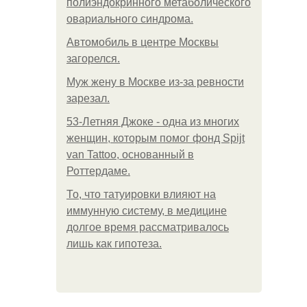
полиэндокринного метаболического
овариального синдрома.
Автомобиль в центре Москвы
загорелся.
Mуж жену в Москве из-за ревности
зарезал.
53-Летняя Джоке - одна из многих
женщин, которым помог фонд Spijt
van Tattoo, основанный в
Роттердаме.
То, что татуировки влияют на
иммунную систему, в медицине
долгое время рассматривалось
лишь как гипотеза.