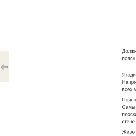
Должн
поясн
⇦
Ягоди
Напря
всех 
Поясн
Самый
плоск
стене.
Живот