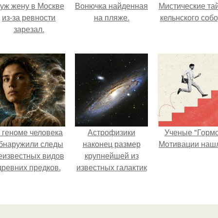
уж жену в Москве
Вонючка найденная
Мистические та
из-за ревности
на пляже.
кельнского собо
зарезал.
 геноме человека
Астрофизики
Ученые "Горм
бнаружили следы
наконец размер
Мотивации нашл
еизвестных видов
крупнейшей из
древних предков.
известных галактик
измерили.