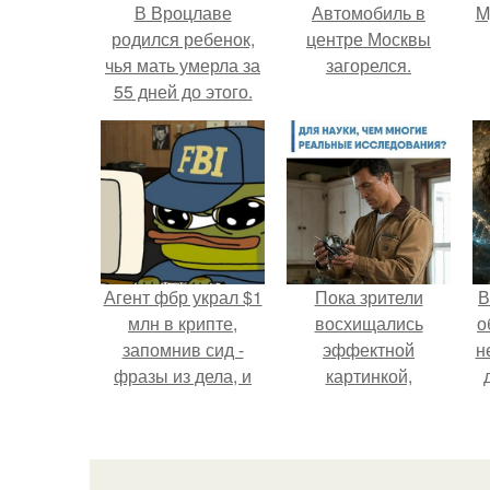
В Вроцлаве
Автомобиль в
M
родился ребенок,
центре Москвы
чья мать умерла за
загорелся.
55 дней до этого.
Агент фбр украл $1
Пока зрители
В
млн в крипте,
восхищались
о
запомнив сид -
эффектной
н
фразы из дела, и
картинкой,
советовался с
создатели фильма
Chatgpt, как их
фактически
потратить.
построили одну из
самых точных