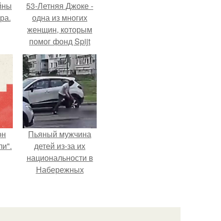
йны
53-Летняя Джоке -
ра.
одна из многих
женщин, которым
помог фонд Spijt
van Tattoo,
основанный в
Роттердаме.
он
Пьяный мужчина
и".
детей из-за их
национальности в
Набережных
челнах избил.