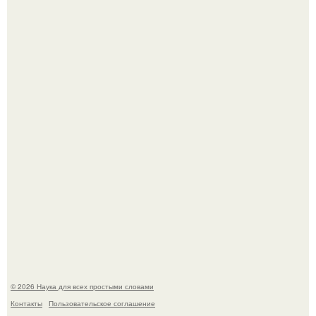
Агент фбр украл $1 млн в крипте, запомнив сид - фразы
из дела, и советовался с Chatgpt, как их потратить.
Пока зрители восхищались эффектной картинкой,
создатели фильма фактически построили одну из самых
точных визуальных моделей чёрной дыры.
© 2026 Наука для всех простыми словами
Контакты
Пользовательское соглашение