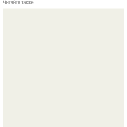
Читайте также
Это невероятное фото было сделано в чернобыле 24
апреля 1997 года.
Высокая, стройная, с фарфоровой кожей и тонкими
аристократичными чертами, эль выглядит так, будто