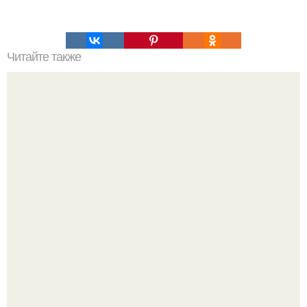
Читайте также
Пальцы гнутся в обратную сторону. Почему некоторые
люди умеют выгибать палец в обратную сторону?