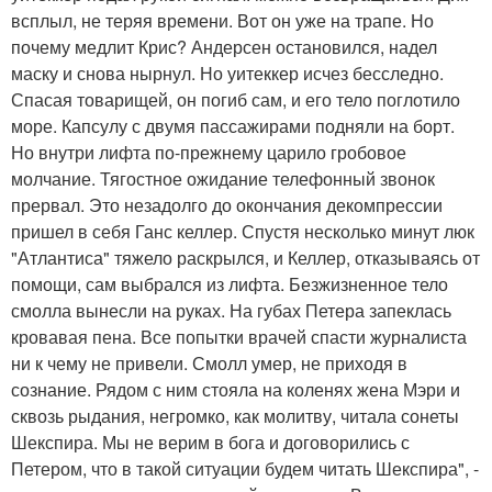
всплыл, не теряя времени. Вот он уже на трапе. Но
почему медлит Крис? Андерсен остановился, надел
маску и снова нырнул. Но уитеккер исчез бесследно.
Спасая товарищей, он погиб сам, и его тело поглотило
море. Капсулу с двумя пассажирами подняли на борт.
Но внутри лифта по-прежнему царило гробовое
молчание. Тягостное ожидание телефонный звонок
прервал. Это незадолго до окончания декомпрессии
пришел в себя Ганс келлер. Спустя несколько минут люк
"Атлантиса" тяжело раскрылся, и Келлер, отказываясь от
помощи, сам выбрался из лифта. Безжизненное тело
смолла вынесли на руках. На губах Петера запеклась
кровавая пена. Все попытки врачей спасти журналиста
ни к чему не привели. Смолл умер, не приходя в
сознание. Рядом с ним стояла на коленях жена Мэри и
сквозь рыдания, негромко, как молитву, читала сонеты
Шекспира. Мы не верим в бога и договорились с
Петером, что в такой ситуации будем читать Шекспира", -