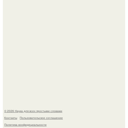
Физики существование глюбола - новой формы материи
подтвердили.
Пока вы читаете это, марсоход Curiosity поднимает
очередную порцию красной пыли. 6.
© 2026 Наука для всех простыми словами
Контакты
Пользовательское соглашение
Политика конфидециальности