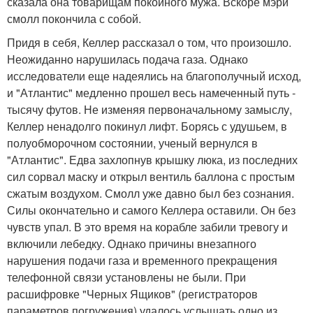
сказала она товарищам покойного мужа. Вскоре мэри
смолл покончила с собой.
Придя в себя, Келлер рассказал о том, что произошло.
Неожиданно нарушилась подача газа. Однако
исследователи еще надеялись на благополучный исход,
и "Атлантис" медленно прошел весь намеченный путь -
тысячу футов. Не изменяя первоначальному замыслу,
Келлер ненадолго покинул лифт. Борясь с удушьем, в
полуобморочном состоянии, ученый вернулся в
"Атлантис". Едва захлопнув крышку люка, из последних
сил сорвал маску и открыл вентиль баллона с простым
сжатым воздухом. Смолл уже давно был без сознания.
Силы окончательно и самого Келлера оставили. Он без
чувств упал. В это время на корабле забили тревогу и
включили лебедку. Однако причины внезапного
нарушения подачи газа и временного прекращения
телефонной связи установлены не были. При
расшифровке "Черных Ящиков" (регистраторов
параметров погружения) удалось услышать одно из