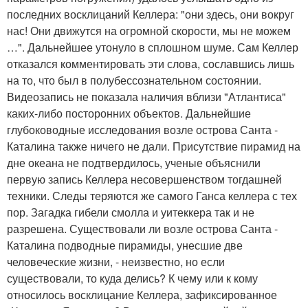
последних восклицаний Келлера: "они здесь, они вокруг
нас! Они движутся на огромной скорости, мы не можем
…". Дальнейшее утонуло в сплошном шуме. Сам Келлер
отказался комментировать эти слова, сославшись лишь
на то, что был в полубессознательном состоянии.
Видеозапись не показала наличия вблизи "Атлантиса"
каких-либо посторонних объектов. Дальнейшие
глубоководные исследования возле острова Санта -
Каталина также ничего не дали. Присутствие пирамид на
дне океана не подтвердилось, ученые объяснили
первую запись Келлера несовершенством тогдашней
техники. Следы теряются же самого Ганса келлера с тех
пор. Загадка гибели смолла и уитеккера так и не
разрешена. Существовали ли возле острова Санта -
Каталина подводные пирамиды, унесшие две
человеческие жизни, - неизвестно, но если
существовали, то куда делись? К чему или к кому
относилось восклицание Келлера, зафиксированное