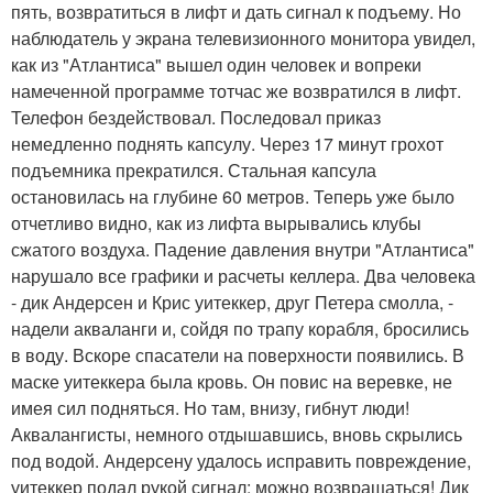
пять, возвратиться в лифт и дать сигнал к подъему. Но
наблюдатель у экрана телевизионного монитора увидел,
как из "Атлантиса" вышел один человек и вопреки
намеченной программе тотчас же возвратился в лифт.
Телефон бездействовал. Последовал приказ
немедленно поднять капсулу. Через 17 минут грохот
подъемника прекратился. Стальная капсула
остановилась на глубине 60 метров. Теперь уже было
отчетливо видно, как из лифта вырывались клубы
сжатого воздуха. Падение давления внутри "Атлантиса"
нарушало все графики и расчеты келлера. Два человека
- дик Андерсен и Крис уитеккер, друг Петера смолла, -
надели акваланги и, сойдя по трапу корабля, бросились
в воду. Вскоре спасатели на поверхности появились. В
маске уитеккера была кровь. Он повис на веревке, не
имея сил подняться. Но там, внизу, гибнут люди!
Аквалангисты, немного отдышавшись, вновь скрылись
под водой. Андерсену удалось исправить повреждение,
уитеккер подал рукой сигнал: можно возвращаться! Дик