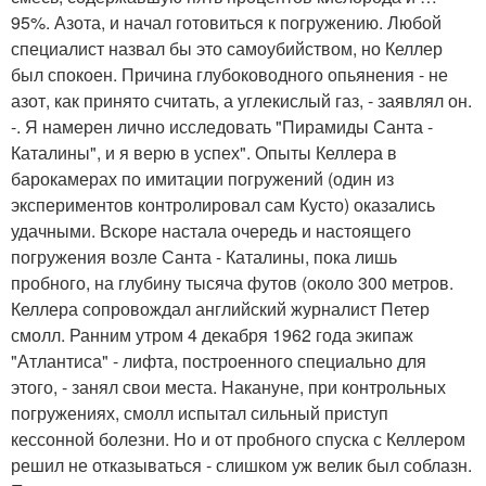
95%. Азота, и начал готовиться к погружению. Любой
специалист назвал бы это самоубийством, но Келлер
был спокоен. Причина глубоководного опьянения - не
азот, как принято считать, а углекислый газ, - заявлял он.
-. Я намерен лично исследовать "Пирамиды Санта -
Каталины", и я верю в успех". Опыты Келлера в
барокамерах по имитации погружений (один из
экспериментов контролировал сам Кусто) оказались
удачными. Вскоре настала очередь и настоящего
погружения возле Санта - Каталины, пока лишь
пробного, на глубину тысяча футов (около 300 метров.
Келлера сопровождал английский журналист Петер
смолл. Ранним утром 4 декабря 1962 года экипаж
"Атлантиса" - лифта, построенного специально для
этого, - занял свои места. Накануне, при контрольных
погружениях, смолл испытал сильный приступ
кессонной болезни. Но и от пробного спуска с Келлером
решил не отказываться - слишком уж велик был соблазн.