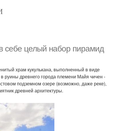
И
 в себе целый набор пирамид
менитый храм кукулькана, выполненный в виде
в руины древнего города племени Майя чичен -
арстовом подземном озере (возможно, даже реке),
мятник древней архитектуры.