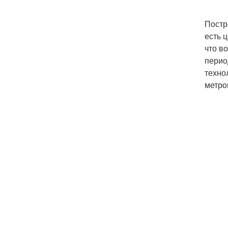
Постр
есть 
что в
перио
техно
метро