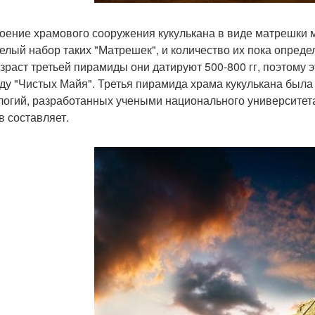
оение храмового сооружения кукулькана в виде матрешки мо
целый набор таких "Матрешек", и количество их пока опреде
озраст третьей пирамиды они датируют 500-800 гг, поэтому 
ду "Чистых Майя". Третья пирамида храма кукулькана бы
логий, разработанных учеными национального университета
в составляет.