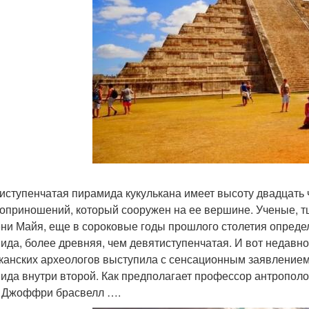
иступенчатая пирамида кукулькана имеет высоту двадцать 
оприношений, который сооружен на ее вершине. Ученые, 
ни Майя, еще в сороковые годы прошлого столетия определ
ида, более древняя, чем девятиступенчатая. И вот недавн
канских археологов выступила с сенсационным заявлением,
ида внутри второй. Как предполагает профессор антрополо
 Джоффри брасвелл ….