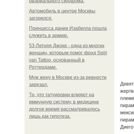
овариального синдрома.
Автомобиль в центре Москвы
загорелся.
Принцесса дании Изабелла пошла
служить в армию.
53-Летняя Джоке - одна из многих
женщин, которым помог фонд Spijt
van Tattoo, основанный в
Роттердаме.
Mуж жену в Москве из-за ревности
Девят
зарезал.
жертв
То, что татуировки влияют на
племе
иммунную систему, в медицине
пирам
долгое время рассматривалось
мекси
лишь как гипотеза.
пирам
Диего