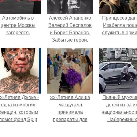
Автомобиль в
Алексей Ананенко
Принцесса дан
центре Москвы
Валерий Беспалов
Изабелла пош
загорелся.
и Борис Баранов.
служить в арм
Забытые герои.
Чернобыльские
дайверы.
3-Летняя Джоке -
33-Летняя Алиша
Пьяный мужчи
одна из многих
макдугалл
детей из-за и
женщин, которым
принимала
национальност
помог фонд Spijt
препараты для
Набережных
van Tattoo,
похудения на фоне
челнах избил
основанный в
полиэндокринного