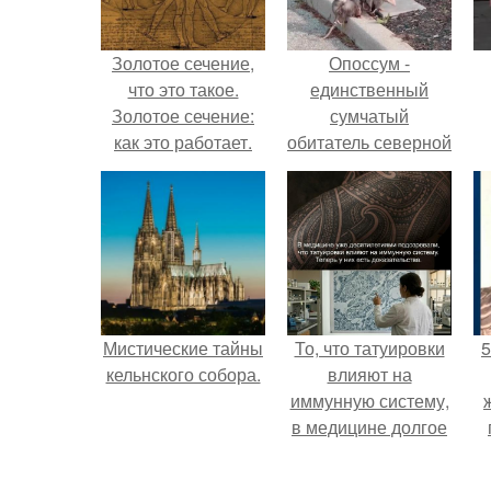
Золотое сечение,
Опоссум -
что это такое.
единственный
Золотое сечение:
сумчатый
как это работает.
обитатель северной
америки.
Мистические тайны
То, что татуировки
5
кельнского собора.
влияют на
иммунную систему,
в медицине долгое
время
рассматривалось