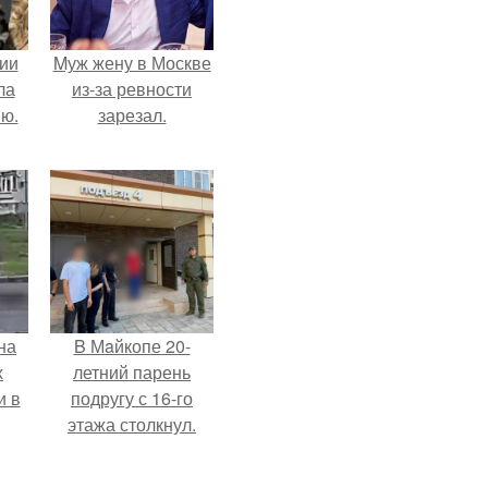
ии
Mуж жену в Москве
ла
из-за ревности
ию.
зарезал.
на
B Мaйкопе 20-
х
летний парень
и в
подругу с 16-го
этажа столкнул.
.