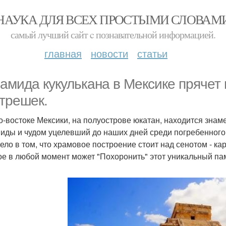
НАУКА ДЛЯ ВСЕХ ПРОСТЫМИ СЛОВАМ
самый лучший сайт c познавательной информацией.
главная
новости
статьи
амида кукулькана в Мексике прячет
атрешек.
о-востоке Мексики, на полуострове юкатан, находится зна
иды и чудом уцелевший до наших дней среди погребенного 
Дело в том, что храмовое построение стоит над сенотом - к
ое в любой момент может "Похоронить" этот уникальный па