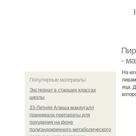
Пир
- м
На юг
пирам
Популярные материалы
ица. 
Экстернат в старших классах
котор
школы
33-Летняя Алиша макдугалл
принимала препараты для
похудения на фоне
полиэндокринного метаболического