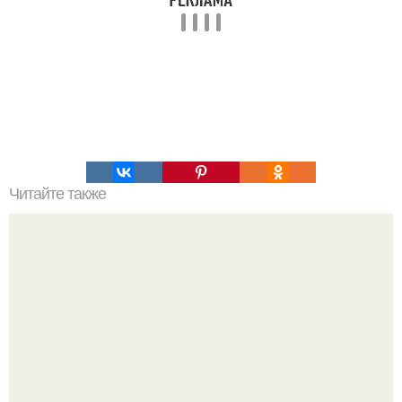
Читайте также
Как выиграть в шахматы за несколько ходов. Как
выиграть шахматную партию за несколько ходов, если
вы не умеете играть.