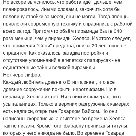
Но вскоре выяснилось, что работа идёт дольше, чем
планировалось. Иными словами, закончить хотя бы
половину стройки за месяц они не могли. Тогда японцы
привлекли современную технику и справились с работой
всего за год. Притом что объём пирамиды был в 343
раза меньше, чем у пирамиды Хеопса. Из этого следует,
что, применяя "Свои" средства, они за 20 лет точно не
справятся. Как оказалось, загадка постройки и
отсутствие упоминаний в египетских папирусах - не
единственные тайны великой пирамиды.
Нет иероглифов.
Каждый любитель древнего Египта знает, что все
древние сооружения покрыты иероглифами. Но в
пирамиде Хеопса их нет. Ни в нижних камерах, ни в
усыпальницах. Только в верхних разгрузочных камерах
есть надписи, открытые Говардом Вайсом. Но они
написаны скорописью, а египтяне во времена Хеопса
так не писали. Кроме того, фараону приписаны титулы,
которых у него никогда не было. Во времена Говарда