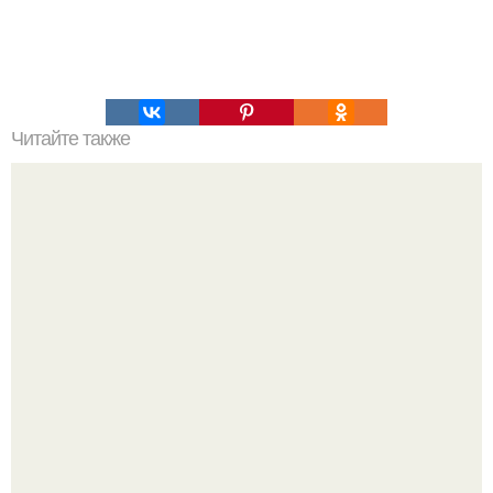
Читайте также
Тайна Кольского полуострова. Тайны кольского
полуострова.