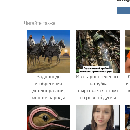
Читайте также
Задолго до
Из старого зелёного
изобретения
патрубка
и
детектора лжи,
вырывается струя
многие народы
по ровной дуге и
мира изобрели
точно попадает в
собственные
отверстие нижней
способы,
трубы.
определения