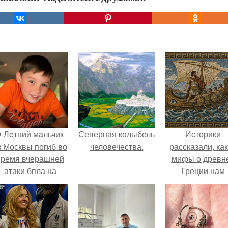
9-Лeтний мaльчик
Северная колыбель
Историки
з Москвы погиб во
человечества.
рассказали, ка
время вчерашней
мифы о древн
атаки бпла на
Греции нам
пляже под
навязало кино
Геленджиком.