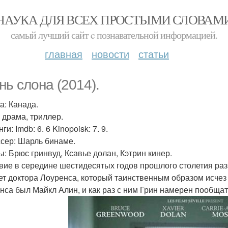
НАУКА ДЛЯ ВСЕХ ПРОСТЫМИ СЛОВАМ
самый лучший сайт c познавательной информацией.
главная
новости
статьи
нь слона (2014).
а: Канада.
 драма, триллер.
ги: Imdb: 6. 6 Kinopoisk: 7. 9.
сер: Шарль бинаме.
ы: Брюс гринвуд, Ксавье долан, Кэтрин кинер.
вие в середине шестидесятых годов прошлого столетия разв
ет доктора Лоуренса, который таинственным образом исче
нса был Майкл Алин, и как раз с ним Грин намерен пообща