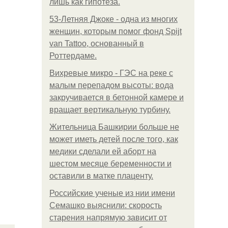
лишь как гипотеза.
53-Летняя Джоке - одна из многих
женщин, которым помог фонд Spijt
van Tattoo, основанный в
Роттердаме.
Вихревые микро - ГЭС на реке с
малым перепадом высоты: вода
закручивается в бетонной камере и
вращает вертикальную турбину.
Жительница Башкирии больше не
может иметь детей после того, как
медики сделали ей аборт на
шестом месяце беременности и
оставили в матке плаценту.
Российские ученые из нии имени
Семашко выяснили: скорость
старения напрямую зависит от