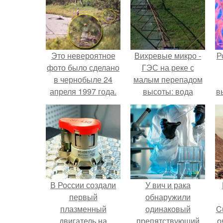
Это невероятное
Вихревые микро -
Р
фото было сделано
ГЭС на реке с
в чернобыле 24
малым перепадом
апреля 1997 года.
высоты: вода
в
закручивается в
с
бетонной камере и
вращает
с
вертикальную
турбину.
В России создали
У вич и рака
первый
обнаружили
плазменный
одинаковый
C
двигатель на
препятствующий
о