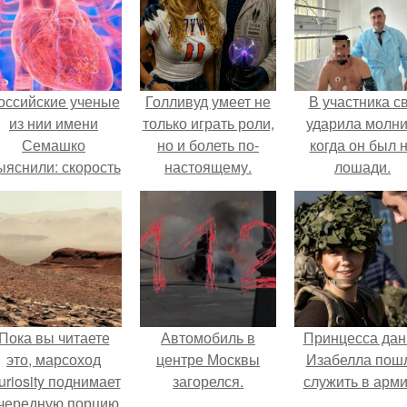
оссийские ученые
Голливуд умеет не
В участника с
из нии имени
только играть роли,
ударила молни
Семашко
но и болеть по-
когда он был 
ыяснили: скорость
настоящему.
лошади.
тарения напрямую
зависит от
остояния сосудов
и работы сердца.
Пока вы читаете
Автомобиль в
Принцесса дан
это, марсоход
центре Москвы
Изабелла пош
uriosity поднимает
загорелся.
служить в арм
чередную порцию