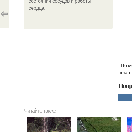
состояния сосудов и работы
сердца.
⇦
. Но 
некот
Понр
Читайте также