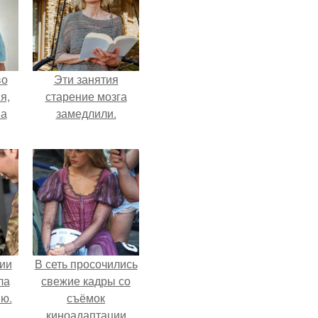
во
Эти занятия
я,
старение мозга
на
замедлили.
ии
В сеть просочились
ла
свежие кадры со
ию.
съёмок
киноадаптации