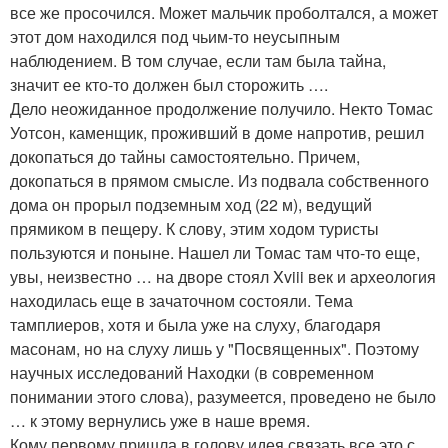
все же просочился. Может мальчик проболтался, а может
этот дом находился под чьим-то неусыпным
наблюдением. В том случае, если там была тайна,
значит ее кто-то должен был сторожить ….
Дело неожиданное продолжение получило. Некто Томас
Уотсон, каменщик, проживший в доме напротив, решил
докопаться до тайны самостоятельно. Причем,
докопаться в прямом смысле. Из подвала собственного
дома он прорыл подземным ход (22 м), ведущий
прямиком в пещеру. К слову, этим ходом туристы
пользуются и поныне. Нашел ли Томас там что-то еще,
увы, неизвестно … на дворе стоял Xviii век и археология
находилась еще в зачаточном состояли. Тема
тамплиеров, хотя и была уже на слуху, благодаря
масонам, но на слуху лишь у "Посвященных". Поэтому
научных исследований Находки (в современном
понимании этого слова), разумеется, проведено не было
… к этому вернулись уже в наше время.
Кому первому пришла в голову идея связать все это с