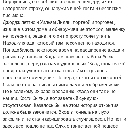
Вернувшись, он сообщил, что нашел пещеру, и что
натерпелся страху, обнаружив в ней кости и бесовские
письмена.
Джордж леттис и Уильям Лилли, портной и торговец,
жившие в этом доме и обнаружившие этот ход, мальчику
не поверили, решив, что он попросту хочет утаить
Находку клада, который там несомненно находится.
Понадобилось некоторое время на расширение входа и
расчистку тоннеля. Когда же, наконец, работы были
закончены, перед глазами удивленных "Кладоискателей"
предстала удивительная картина. Им открылось
просторное помещение. Пещера, стены и пол который
были плотно расписаны символами и изображениями.
Но к великому их разочарованию, клада они так и не
нашли. Кости были, а вот заветный сундучок
отсутствовал. Казалось бы, на этом история открытия
должна была закончится. Вход в тоннель наглухо
закрыли и не стали афишировать случившееся. Но нет, и
здесь все пошло не так. Слух о таинственной пещере