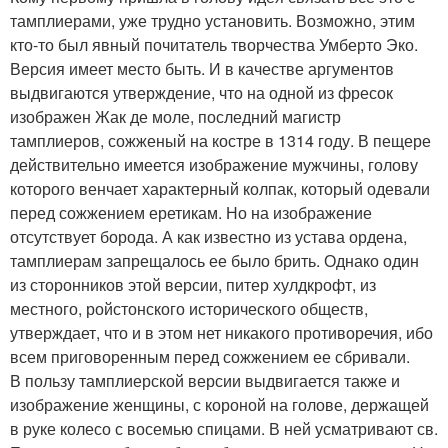
тамплиерами, уже трудно установить. Возможно, этим
кто-то был явный почитатель творчества Умберто Эко.
Версия имеет место быть. И в качестве аргументов
выдвигаются утверждение, что на одной из фресок
изображен Жак де моле, последний магистр
тамплиеров, сожженый на костре в 1314 году. В пещере
действительно имеется изображение мужчины, голову
которого венчает характерный колпак, который одевали
перед сожжением еретикам. Но на изображение
отсутствует борода. А как известно из устава ордена,
тамплиерам запрещалось ее было брить. Однако один
из сторонников этой версии, питер хулдкрофт, из
местного, ройстонского исторического обществ,
утверждает, что и в этом нет никакого противоречия, ибо
всем приговоренным перед сожжением ее сбривали.
В пользу тамплиерской версии выдвигается также и
изображение женщины, с короной на голове, держащей
в руке колесо с восемью спицами. В ней усматривают св.