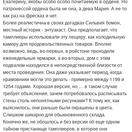
Екатерину, якобы особо особо почитаемую в ордене. Но
патронессой ордена была не она, а дева Мария. А ее то
как раз на фресках и нет.
Более реалистична в своих догадках Сильвия бомон,
местный историк - энтузиаст. Она предполагает, что
тамплиеры использовали эту пещеру, как холодильную
камеру для продовольственных товаров. Вполне
возможно, ведь, во-первых, в ройстоне проходили
еженедельные ярмарки, а во-вторых, дом с этим
подвалом находился в непосредственной близости от
места проведения. Она даже указывает период, когда
храмовники могли это делать - примерно между 1199 и
1254 годами. Хорошая версия, но … в таком случае
требует объяснения, зачем потребовалось расписывать
стены столь непонятными рисунками? К тому же, как
выяснилось, они раньше были окрашены в цвета.
Слишком шикарно для обыкновенного склада.
Конечно же, не обошлось и без версии об еще одном
тайном пристанище тамплиеров, в которое они