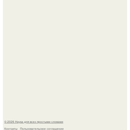
То, что татуировки влияют на иммунную систему, в
медицине долгое время рассматривалось лишь как
гипотеза.
53-Летняя Джоке - одна из многих женщин, которым
помог фонд Spijt van Tattoo, основанный в Роттердаме.
© 2026 Наука для всех простыми словами
Контакты
Пользовательское соглашение