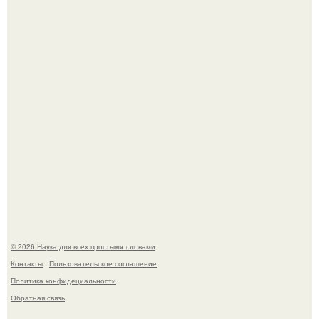
Учёные живую клетку из неживых молекул собрали.
Язык дятла - необычный природный механизм.
© 2026 Наука для всех простыми словами
Контакты
Пользовательское соглашение
Политика конфидециальности
Обратная связь